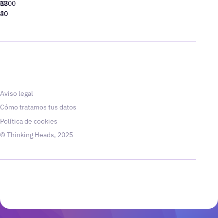
77
13
6800
40
20
Aviso legal
Cómo tratamos tus datos
Política de cookies
© Thinking Heads, 2025