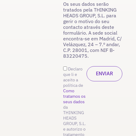
Os seus dados serão
tratados pela THINKING
HEADS GROUP, S.L. para
gerir o motivo do seu
contacto através deste
formulário. A sede social
encontra-se em Madrid, C/
Velázquez, 24 – 7.º andar,
C.P. 28001, com NIF B-
83220475.
Declaro
que li e
aceito a
política de
Como
tratamos os
seus dados
da
THINKING
HEADS
GROUP, S.L.
e autorizo o
tratamento