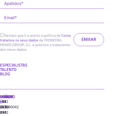
Declaro que li e aceito a política de
Como
tratamos os seus dados
da THINKING
HEADS GROUP, S.L. e autorizo o tratamento
dos meus dados.
ESPECIALISTAS
TALENTO
BLOG
MADRID
MIAMI
SEÚL
LISBOA
+34
+1
+82
‪+351
91
(305)
(10)
213880042
310
424
8942