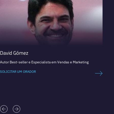
David Gómez
Simo
Autor Best-seller e Especialista em Vendas e Marketing
Chief 
LOVEF
SOLICITAR UM ORADOR
SOLICI