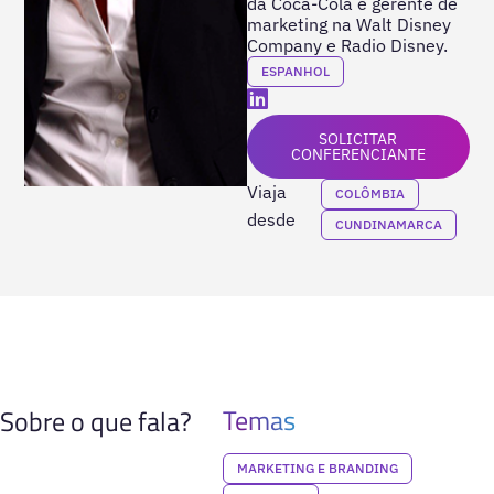
da Coca-Cola e gerente de
marketing na Walt Disney
Company e Radio Disney.
ESPANHOL
SOLICITAR
CONFERENCIANTE
Viaja
COLÔMBIA
desde
CUNDINAMARCA
Temas
Sobre o que fala?
MARKETING E BRANDING