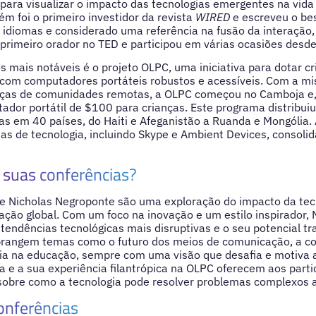
ara visualizar o impacto das tecnologias emergentes na vida 
 foi o primeiro investidor da revista
WIRED
e escreveu o bes
 idiomas e considerado uma referência na fusão da interação
 primeiro orador no TED e participou em várias ocasiões desde
s mais notáveis é o projeto OLPC, uma iniciativa para dotar c
com computadores portáteis robustos e acessíveis. Com a mi
anças de comunidades remotas, a OLPC começou no Camboja e
ador portátil de $100 para crianças. Este programa distribuiu
as em 40 países, do Haiti e Afeganistão a Ruanda e Mongólia. 
s de tecnologia, incluindo Skype e Ambient Devices, consolid
suas conferências?
de Nicholas Negroponte são uma exploração do impacto da tec
ação global. Com um foco na inovação e um estilo inspirador,
tendências tecnológicas mais disruptivas e o seu potencial t
rangem temas como o futuro dos meios de comunicação, a con
gia na educação, sempre com uma visão que desafia e motiva 
 e a sua experiência filantrópica na OLPC oferecem aos part
sobre como a tecnologia pode resolver problemas complexos a
onferências