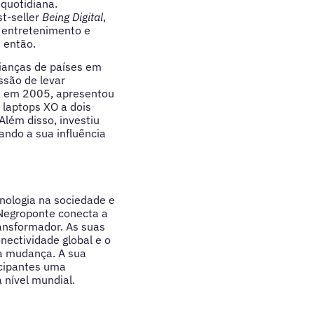
quotidiana.
t-seller
Being Digital
,
, entretenimento e
 então.
rianças de países em
ssão de levar
, em 2005, apresentou
 laptops XO a dois
Além disso, investiu
ando a sua influência
nologia na sociedade e
 Negroponte conecta a
ransformador. As suas
ectividade global e o
a mudança. A sua
icipantes uma
 nível mundial.