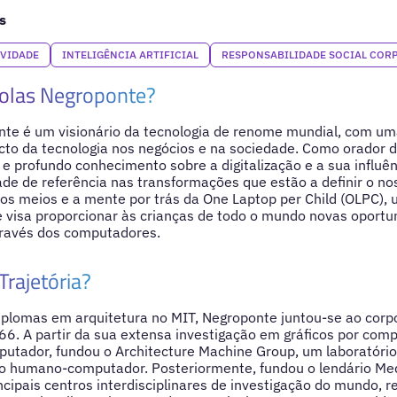
s
IVIDADE
INTELIGÊNCIA ARTIFICIAL
RESPONSABILIDADE SOCIAL COR
olas Negroponte?
nte é um visionário da tecnologia de renome mundial, com 
to da tecnologia nos negócios e na sociedade. Como orador d
 e profundo conhecimento sobre a digitalização e a sua influên
de de referência nas transformações que estão a definir o no
os meios e a mente por trás da One Laptop per Child (OLPC),
ue visa proporcionar às crianças de todo o mundo novas oportu
través dos computadores.
Trajetória?
iplomas em arquitetura no MIT, Negroponte juntou-se ao corp
66. A partir da sua extensa investigação em gráficos por com
putador, fundou o Architecture Machine Group, um laboratório
ão humano-computador. Posteriormente, fundou o lendário Me
cipais centros interdisciplinares de investigação do mundo, r