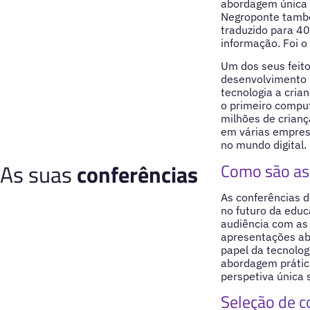
abordagem única p
Negroponte também
traduzido para 40
informação. Foi o
Um dos seus feito
desenvolvimento 
tecnologia a cri
o primeiro comput
milhões de crianç
em várias empresa
no mundo digital.
As suas
conferências
Como são as 
As conferências 
no futuro da educ
audiência com as 
apresentações ab
papel da tecnolo
abordagem prática
perspetiva única 
Seleção de c