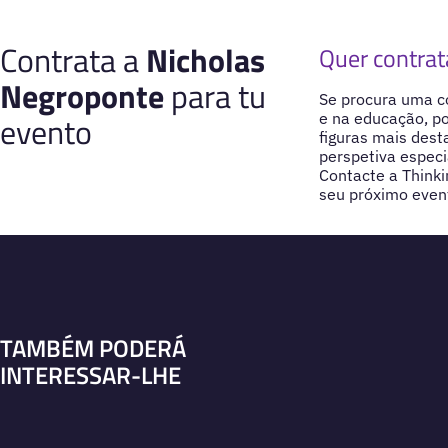
Contrata a
Nicholas
Quer contrat
Negroponte
para tu
Se procura uma co
evento
e na educação, p
figuras mais dest
perspetiva especi
Contacte a Think
seu próximo even
TAMBÉM PODERÁ
INTERESSAR-LHE