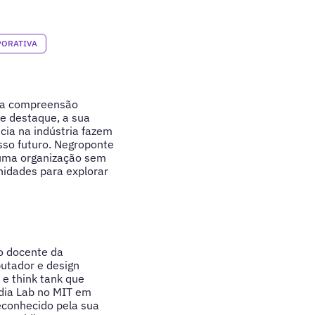
PORATIVA
uma compreensão
e destaque, a sua
cia na indústria fazem
sso futuro. Negroponte
 uma organização sem
nidades para explorar
o docente da
putador e design
 e think tank que
dia Lab no MIT em
econhecido pela sua