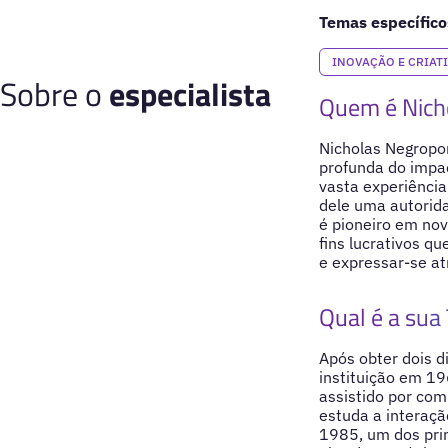
Temas específico
INOVAÇÃO E CRIAT
Sobre o
especialista
Quem é Nich
Nicholas Negropo
profunda do impac
vasta experiência
dele uma autorida
é pioneiro em nov
fins lucrativos q
e expressar-se a
Qual é a sua 
Após obter dois d
instituição em 19
assistido por com
estuda a interaç
1985, um dos prin