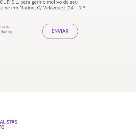
P, S.L. para gerir o motivo do seu
ra-se em Madrid, C/ Velázquez, 24 – 7.º
dos
da
 dados.
ALISTAS
TO