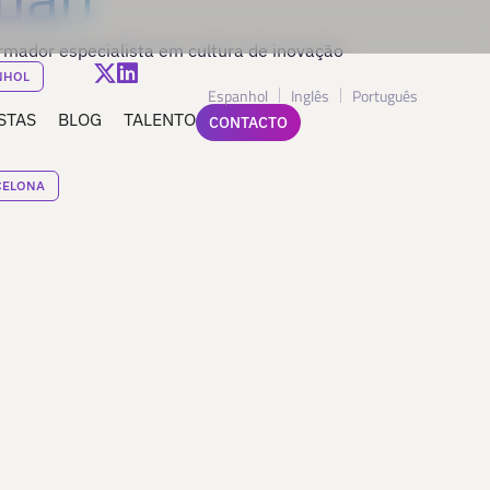
ormador especialista em cultura de inovação
NHOL
Espanhol
Inglês
Português
STAS
BLOG
TALENTO
CONTACTO
CELONA