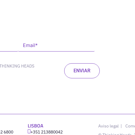
 THINKING HEADS
LISBOA
Aviso legal
|
Como
42 6800
‪+351 213880042