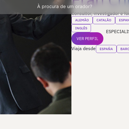
À procura de um orador?
Consultor, investigador e f
ALEMÃO
CATALÃO
ESPA
INGLÊS
ESPECIALI
VER PERFIL
Viaja desde
ESPAÑA
BAR