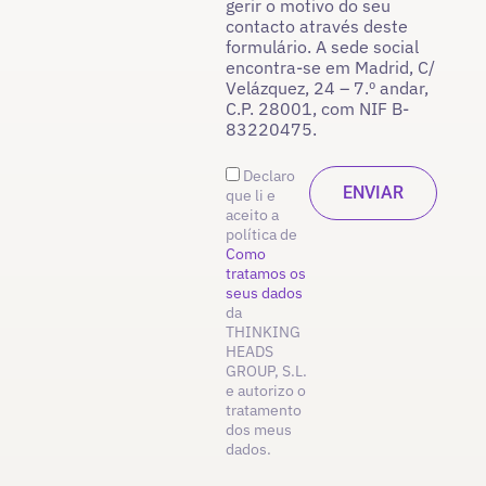
gerir o motivo do seu
contacto através deste
formulário. A sede social
encontra-se em Madrid, C/
Velázquez, 24 – 7.º andar,
C.P. 28001, com NIF B-
83220475.
Declaro
que li e
aceito a
política de
Como
tratamos os
seus dados
da
THINKING
HEADS
GROUP, S.L.
e autorizo o
tratamento
dos meus
dados.