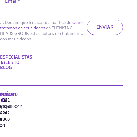
Declaro que li e aceito a política de
Como
tratamos os seus dados
da THINKING
HEADS GROUP, S.L. e autorizo o tratamento
dos meus dados.
ESPECIALISTAS
TALENTO
BLOG
MADRID
MIAMI
SEÚL
LISBOA
+34
+1
+82
‪+351
91
(305)
(10)
213880042
310
424
8942
77
13
6800
40
20