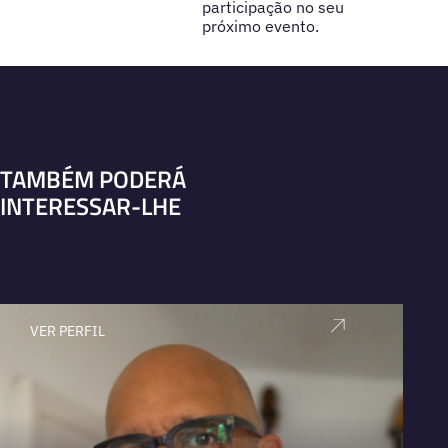
participação no seu
próximo evento.
TAMBÉM PODERÁ
INTERESSAR-LHE
VER PERFIL
V