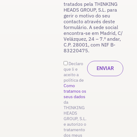
tratados pela THINKING
HEADS GROUP, S.L. para
gerir o motivo do seu
contacto através deste
formulário. A sede social
encontra-se em Madrid, C/
Velázquez, 24 – 7.º andar,
C.P. 28001, com NIF B-
83220475.
Declaro
que li e
aceito a
política de
Como
tratamos os
seus dados
da
THINKING
HEADS
GROUP, S.L.
e autorizo o
tratamento
dos meus