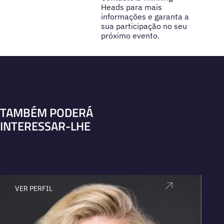
Heads para mais
informações e garanta a
sua participação no seu
próximo evento.
TAMBÉM PODERÁ
INTERESSAR-LHE
VER PERFIL
V