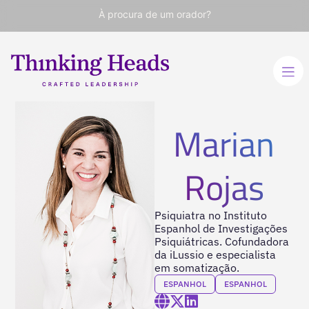
À procura de um orador?
Marian
Rojas
Psiquiatra no Instituto
Espanhol de Investigações
Psiquiátricas. Cofundadora
da iLussio e especialista
em somatização.
ESPANHOL
ESPANHOL