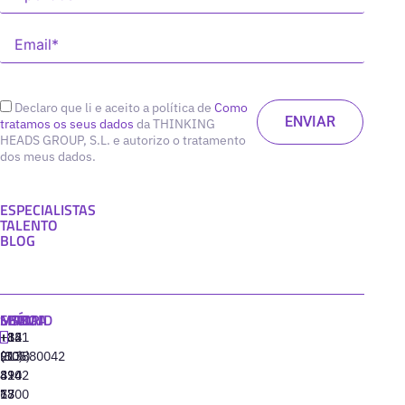
Declaro que li e aceito a política de
Como
tratamos os seus dados
da THINKING
HEADS GROUP, S.L. e autorizo o tratamento
dos meus dados.
ESPECIALISTAS
TALENTO
BLOG
MADRID
MIAMI
SEÚL
LISBOA
+34
+1
+82
‪+351
91
(305)
(10)
213880042
310
424
8942
77
13
6800