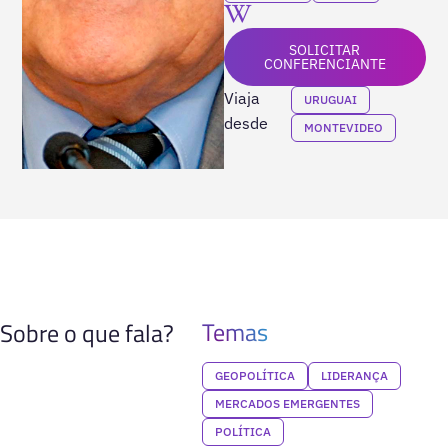
SOLICITAR
CONFERENCIANTE
Viaja
URUGUAI
desde
MONTEVIDEO
Temas
Sobre o que fala?
GEOPOLÍTICA
LIDERANÇA
MERCADOS EMERGENTES
POLÍTICA