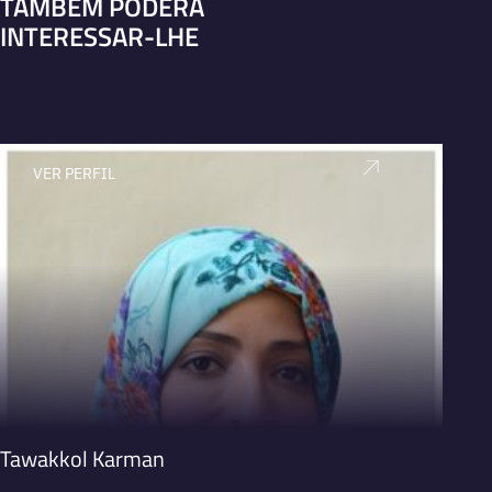
TAMBÉM PODERÁ
INTERESSAR-LHE
VER PERFIL
V
Tawakkol Karman
Enric