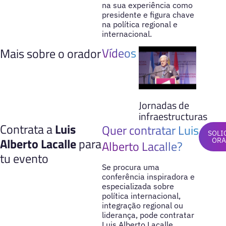
na sua experiência como
presidente e figura chave
na política regional e
internacional.
Vídeos
Mais sobre o orador
Jornadas de
infraestructuras
Contrata a
Luis
Quer contratar Luis
SOLI
Alberto Lacalle
para
ORA
Alberto Lacalle?
tu evento
Se procura uma
conferência inspiradora e
especializada sobre
política internacional,
integração regional ou
liderança, pode contratar
Luis Alberto Lacalle