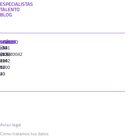
ESPECIALISTAS
TALENTO
BLOG
MADRID
MIAMI
SEÚL
LISBOA
+34
+1
+82
‪+351
91
(305)
(10)
213880042
310
424
8942
77
13
6800
40
20
Aviso legal
Cómo tratamos tus datos