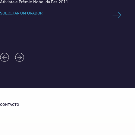
Ativista e Prêmio Nobel da Paz 2011
Autor 
Ministr
SOLICITAR UM ORADOR
SOLICI
CONTACTO