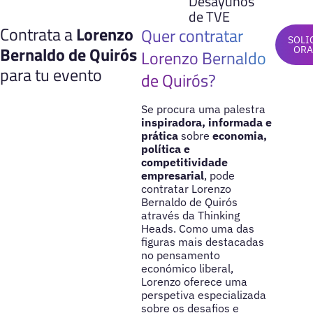
Desayunos
de TVE
Contrata a
Lorenzo
Quer contratar
SOLI
Bernaldo de Quirós
ORA
Lorenzo Bernaldo
para tu evento
de Quirós?
Se procura uma palestra
inspiradora, informada e
prática
sobre
economia,
política e
competitividade
empresarial
, pode
contratar Lorenzo
Bernaldo de Quirós
através da Thinking
Heads. Como uma das
figuras mais destacadas
no pensamento
económico liberal,
Lorenzo oferece uma
perspetiva especializada
sobre os desafios e