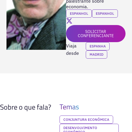
palestrante sobre
economia.
ESPANHOL
ESPANHOL
SOLICITAR
CONFERENCIANTE
Viaja
ESPANHA
desde
MADRID
Temas
Sobre o que fala?
CONJUNTURA ECONÔMICA
DESENVOLVIMENTO
ECONÔMICO