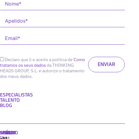
Declaro que li e aceito a política de
Como
tratamos os seus dados
da THINKING
HEADS GROUP, S.L. e autorizo o tratamento
dos meus dados.
ESPECIALISTAS
TALENTO
BLOG
MADRID
MIAMI
SEÚL
LISBOA
+34
+1
+82
‪+351