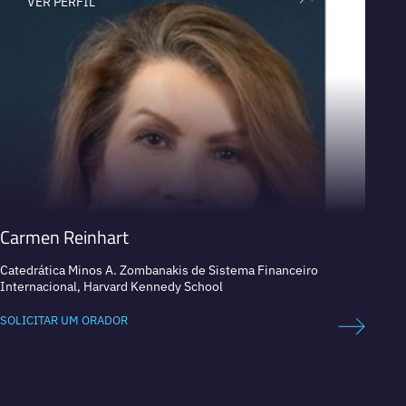
VER PERFIL
V
Carmen Reinhart
João 
Catedrática Minos A. Zombanakis de Sistema Financeiro
CEO e S
Internacional, Harvard Kennedy School
SOLICI
SOLICITAR UM ORADOR