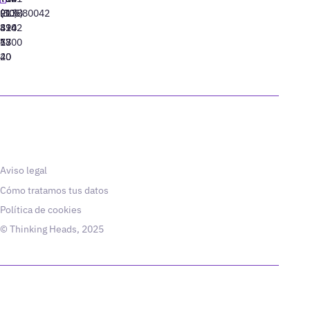
91
(305)
(10)
213880042
310
424
8942
77
13
6800
40
20
Aviso legal
Cómo tratamos tus datos
Política de cookies
© Thinking Heads, 2025