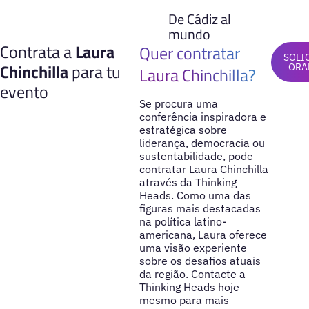
De Cádiz al
mundo
Contrata a
Laura
Quer contratar
SOLI
Chinchilla
para tu
ORA
Laura Chinchilla?
evento
Se procura uma
conferência inspiradora e
estratégica sobre
liderança, democracia ou
sustentabilidade, pode
contratar Laura Chinchilla
através da Thinking
Heads. Como uma das
figuras mais destacadas
na política latino-
americana, Laura oferece
uma visão experiente
sobre os desafios atuais
da região. Contacte a
Thinking Heads hoje
mesmo para mais