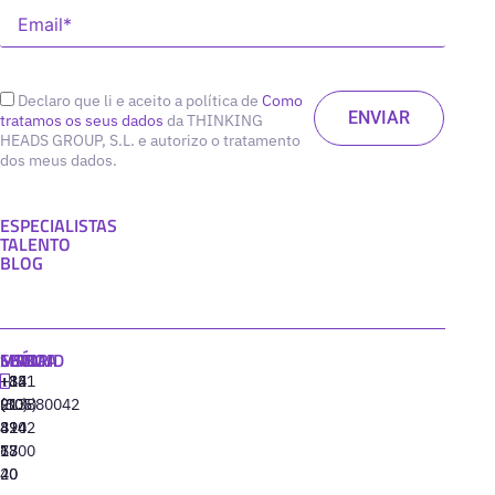
Declaro que li e aceito a política de
Como
tratamos os seus dados
da THINKING
HEADS GROUP, S.L. e autorizo o tratamento
dos meus dados.
ESPECIALISTAS
TALENTO
BLOG
MADRID
MIAMI
SEÚL
LISBOA
+34
+1
+82
‪+351
91
(305)
(10)
213880042
310
424
8942
77
13
6800
40
20