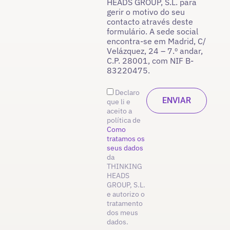
HEADS GROUP, S.L. para
gerir o motivo do seu
contacto através deste
formulário. A sede social
encontra-se em Madrid, C/
Velázquez, 24 – 7.º andar,
C.P. 28001, com NIF B-
83220475.
Declaro
que li e
aceito a
política de
Como
tratamos os
seus dados
da
THINKING
HEADS
GROUP, S.L.
e autorizo o
tratamento
dos meus
dados.