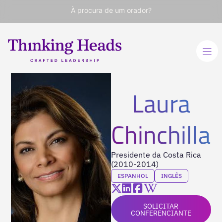
À procura de um orador?
Laura
Chinchilla
Presidente da Costa Rica
(2010-2014)
ESPANHOL
INGLÊS
SOLICITAR
CONFERENCIANTE