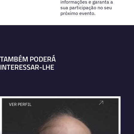
informações e garanta a
sua participação no seu
próximo evento.
TAMBÉM PODERÁ
INTERESSAR-LHE
VER PERFIL
V