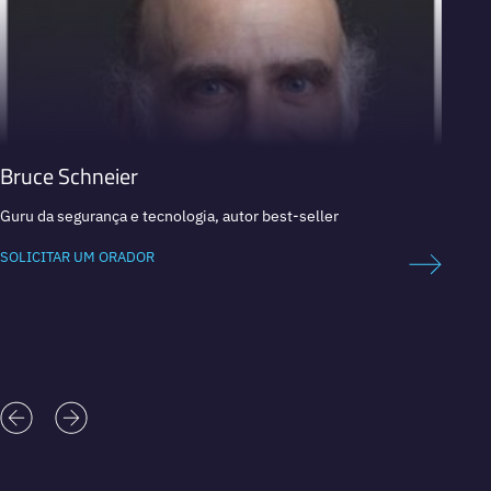
Bruce Schneier
Enric
Guru da segurança e tecnologia, autor best-seller
Autor 
Ministr
SOLICITAR UM ORADOR
SOLICI