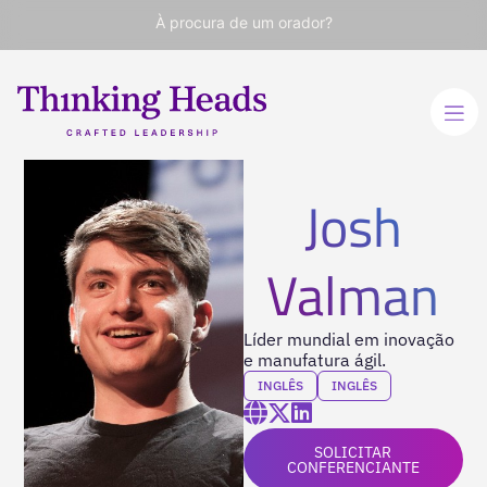
À procura de um orador?
Josh
Valman
Líder mundial em inovação
e manufatura ágil.
INGLÊS
INGLÊS
SOLICITAR
CONFERENCIANTE