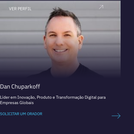
VER PERFIL
V
Dan Chuparkoff
Jonat
Líder em Inovação, Produto e Transformação Digital para
Futuri
Empresas Globais
SOLICI
SOLICITAR UM ORADOR