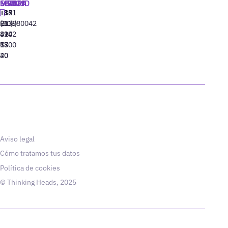
MADRID
MIAMI
SEÚL
LISBOA
+34
+1
+82
‪+351
91
(305)
(10)
213880042
310
424
8942
77
13
6800
40
20
Aviso legal
Cómo tratamos tus datos
Política de cookies
© Thinking Heads, 2025