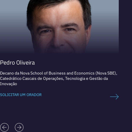
Pedro Oliveira
José 
Decano da Nova School of Business and Economics (Nova SBE),
Sócio 
Catedrático Cascais de Operações, Tecnologia e Gestão da
Admini
Inovação
(2002–
Servic
SOLICITAR UM ORADOR
SOLICI