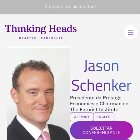
À procura de um orador?
Jason
Schenker
Presidente da Prestige
Economics e Chairman do
The Futurist Institute
ALEMÃO
INGLÊS
SOLICITAR
CONFERENCIANTE