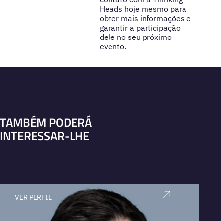
Heads hoje mesmo para
obter mais informações e
garantir a participação
dele no seu próximo
evento.
TAMBÉM PODERÁ
INTERESSAR-LHE
VER PERFIL
V