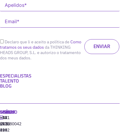
Declaro que li e aceito a política de
Como
tratamos os seus dados
da THINKING
HEADS GROUP, S.L. e autorizo o tratamento
dos meus dados.
ESPECIALISTAS
TALENTO
BLOG
MADRID
MIAMI
SEÚL
LISBOA
+34
+1
+82
‪+351
91
(305)
(10)
213880042
310
424
8942