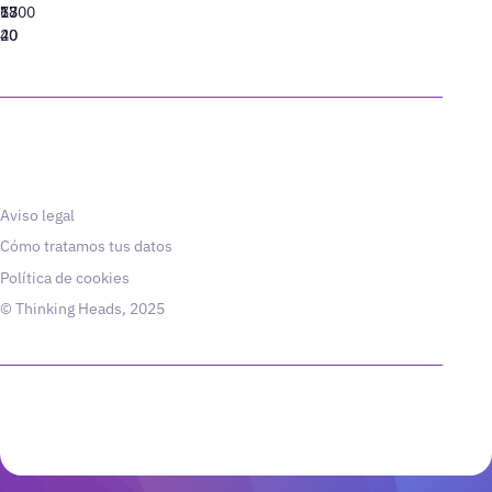
77
13
6800
40
20
Aviso legal
Cómo tratamos tus datos
Política de cookies
© Thinking Heads, 2025