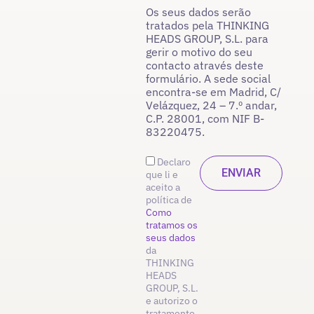
Os seus dados serão
tratados pela THINKING
HEADS GROUP, S.L. para
gerir o motivo do seu
contacto através deste
formulário. A sede social
encontra-se em Madrid, C/
Velázquez, 24 – 7.º andar,
C.P. 28001, com NIF B-
83220475.
Declaro
que li e
aceito a
política de
Como
tratamos os
seus dados
da
THINKING
HEADS
GROUP, S.L.
e autorizo o
tratamento