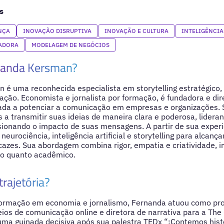
s
NÇA
INOVAÇÃO DISRUPTIVA
INOVAÇÃO E CULTURA
INTELIGÊNCIA
RADORA
MODELAGEM DE NEGÓCIOS
nanda Kersman?
 é uma reconhecida especialista em storytelling estratégico
ação. Economista e jornalista por formação, é fundadora e dir
ada a potenciar a comunicação em empresas e organizações. S
 a transmitir suas ideias de maneira clara e poderosa, lidera
onando o impacto de suas mensagens. A partir de sua experiê
neurociência, inteligência artificial e storytelling para alcan
azes. Sua abordagem combina rigor, empatia e criatividade, 
vo quanto acadêmico.
trajetória?
ormação em economia e jornalismo, Fernanda atuou como pro
eios de comunicação online e diretora de narrativa para a Th
uma guinada decisiva após sua palestra TEDx “¡Contemos his