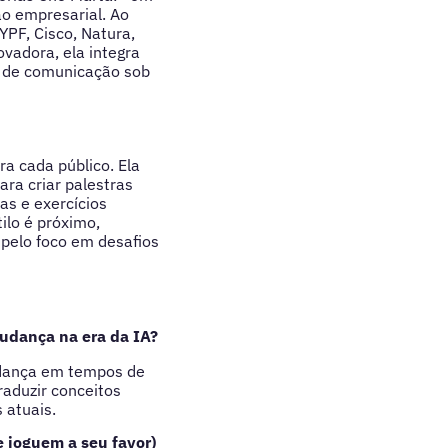
ão empresarial. Ao
YPF, Cisco, Natura,
vadora, ela integra
s de comunicação sob
a cada público. Ela
para criar palestras
s e exercícios
ilo é próximo,
pelo foco em desafios
mudança na era da IA?
udança em tempos de
raduzir conceitos
 atuais.
 joguem a seu favor)