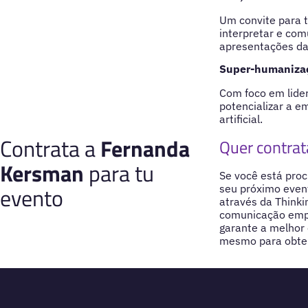
Um convite para t
interpretar e com
apresentações da
Super-humanizaçã
Com foco em lide
potencializar a 
artificial.
Contrata a
Fernanda
Quer contra
Kersman
para tu
Se você está proc
evento
seu próximo event
através da Thinki
comunicação empr
garante a melhor 
mesmo para obter