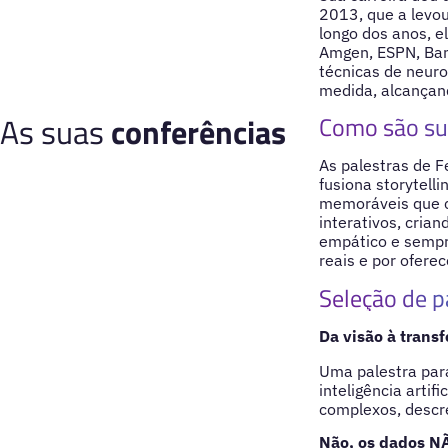
2013, que a levou
longo dos anos, e
Amgen, ESPN, Banc
técnicas de neuro
medida, alcançand
As suas
conferências
Como são su
As palestras de F
fusiona storytelli
memoráveis que c
interativos, cria
empático e sempr
reais e por oferec
Seleção de p
Da visão à trans
Uma palestra par
inteligência artif
complexos, descre
Não, os dados NÃ