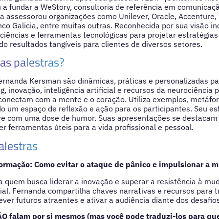
 a fundar a WeStory, consultoria de referência em comunicaç
la assessorou organizações como Unilever, Oracle, Accenture, 
o Galicia, entre muitas outras. Reconhecida por sua visão ino
ciências e ferramentas tecnológicas para projetar estratégia
o resultados tangíveis para clientes de diversos setores.
as palestras?
ernanda Kersman são dinâmicas, práticas e personalizadas par
ng, inovação, inteligência artificial e recursos da neurociência 
onectam com a mente e o coração. Utiliza exemplos, metáfora
ndo um espaço de reflexão e ação para os participantes. Seu est
e com uma dose de humor. Suas apresentações se destacam 
er ferramentas úteis para a vida profissional e pessoal.
alestras
formação: Como evitar o ataque de pânico e impulsionar a 
a quem busca liderar a inovação e superar a resistência à m
icial. Fernanda compartilha chaves narrativas e recursos para t
ver futuros atraentes e ativar a audiência diante dos desafios
O falam por si mesmos (mas você pode traduzi-los para que