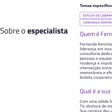
Temas específico
ESTILOS DE LIDERA
LIDERANÇA INSPI
Sobre o
especialista
Quem é Fer
Fernanda Kersman
liderança em inov
consultoria dedic
pessoas e equipes
mudança e impulsi
intersecção entre 
memoráveis e efic
âmbito corporati
Qual é a sua 
Com uma sólida f
TV, diretora de m
Sua carreira deu 