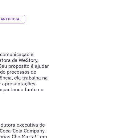
 ARTIFICIAL
, comunicação e
etora da WeStory,
eu propósito é ajudar
ndo processos de
ncia, ela trabalha na
çar apresentações
impactando tanto no
dutora executiva de
e Coca-Cola Company.
torias Che Marta!” em