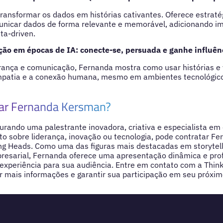
ransformar os dados em histórias cativantes. Oferece estratég
unicar dados de forma relevante e memorável, adicionando i
ta-driven.
o em épocas de IA: conecte-se, persuada e ganhe influên
rança e comunicação, Fernanda mostra como usar histórias e 
empatia e a conexão humana, mesmo em ambientes tecnológicos
tar Fernanda Kersman?
urando uma palestrante inovadora, criativa e especialista e
o sobre liderança, inovação ou tecnologia, pode contratar F
ng Heads. Como uma das figuras mais destacadas em storytell
esarial, Fernanda oferece uma apresentação dinâmica e prof
experiência para sua audiência. Entre em contato com a Thin
 mais informações e garantir sua participação em seu próxim