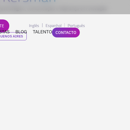
g estratégico, comunicação e liderança em inovação
Inglês
Espanhol
Português
TE
STAS
BLOG
TALENTO
CONTACTO
UENOS AIRES