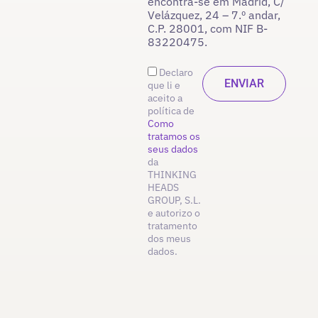
encontra-se em Madrid, C/
Velázquez, 24 – 7.º andar,
C.P. 28001, com NIF B-
83220475.
Declaro
que li e
aceito a
política de
Como
tratamos os
seus dados
da
THINKING
HEADS
GROUP, S.L.
e autorizo o
tratamento
dos meus
dados.