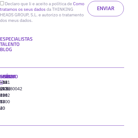
Declaro que li e aceito a política de
Como
tratamos os seus dados
da THINKING
HEADS GROUP, S.L. e autorizo o tratamento
dos meus dados.
ESPECIALISTAS
TALENTO
BLOG
MADRID
MIAMI
SEÚL
LISBOA
+34
+1
+82
‪+351
91
(305)
(10)
213880042
310
424
8942
77
13
6800
40
20