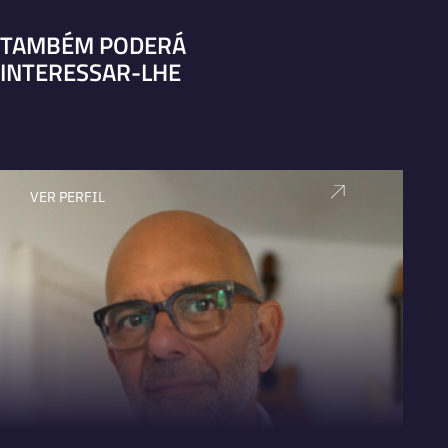
TAMBÉM PODERÁ
INTERESSAR-LHE
VER PERFIL
V