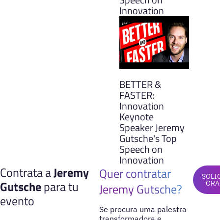
Innovation
BETTER &
FASTER:
Innovation
Keynote
Speaker Jeremy
Gutsche's Top
Speech on
Innovation
Contrata a
Jeremy
Quer contratar
SOLI
Gutsche
para tu
ORA
Jeremy Gutsche?
evento
Se procura uma palestra
transformadora e