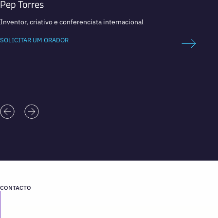
Pep Torres
Mori
Inventor, criativo e conferencista internacional
CEO da
estrat
SOLICITAR UM ORADOR
SOLICI
CONTACTO