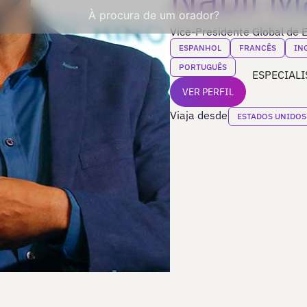
À procura de um orador?
Vice-Presidente Global de
ESPANHOL
FRANCÊS
IN
PORTUGUÊS
ESPECIALI
VER PERFIL
Viaja desde
ESTADOS UNIDOS