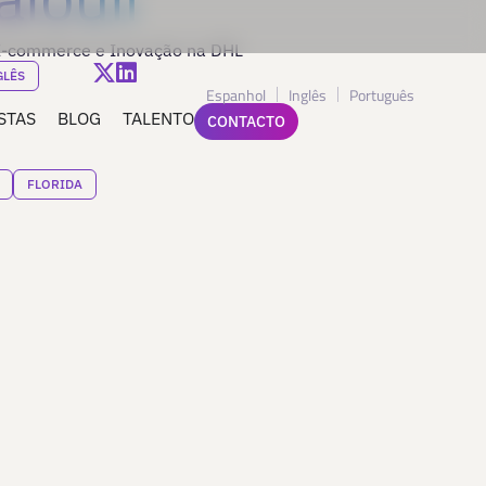
 E-commerce e Inovação na DHL
GLÊS
Espanhol
Inglês
Português
STAS
BLOG
TALENTO
CONTACTO
FLORIDA