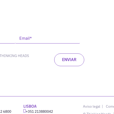
 THINKING HEADS
LISBOA
Aviso legal
|
Como
42 6800
‪+351 213880042