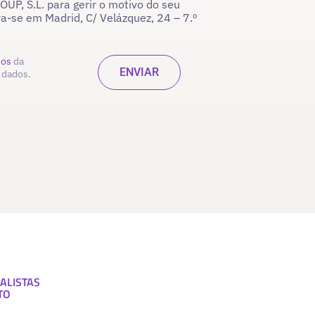
P, S.L. para gerir o motivo do seu
ra-se em Madrid, C/ Velázquez, 24 – 7.º
dos
da
 dados.
ALISTAS
TO