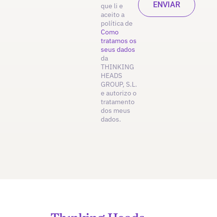
que li e
aceito a
política de
Como
tratamos os
seus dados
da
THINKING
HEADS
GROUP, S.L.
e autorizo o
tratamento
dos meus
dados.