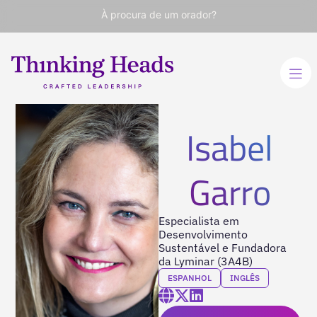
À procura de um orador?
Isabel
Garro
Especialista em
Desenvolvimento
Sustentável e Fundadora
da Lyminar (3A4B)
ESPANHOL
INGLÊS