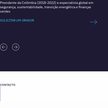
Presidente da Colômbia (2018-2022) e especialista global em
Autora
segurança, sustentabilidade, transição energética e finanças
inovaçã
verdes
SOLICI
SOLICITAR UM ORADOR
CONTACTO