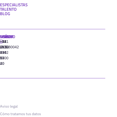
ESPECIALISTAS
TALENTO
BLOG
MADRID
MIAMI
SEÚL
LISBOA
+34
+1
+82
‪+351
91
(305)
(10)
213880042
310
424
8942
77
13
6800
40
20
Aviso legal
Cómo tratamos tus datos