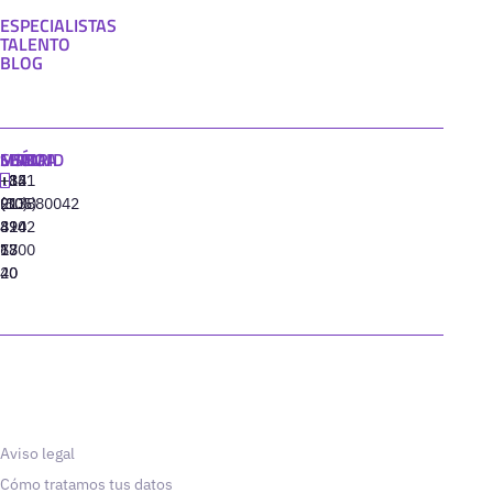
ESPECIALISTAS
TALENTO
BLOG
MADRID
MIAMI
SEÚL
LISBOA
+34
+1
+82
‪+351
91
(305)
(10)
213880042
310
424
8942
77
13
6800
40
20
Aviso legal
Cómo tratamos tus datos