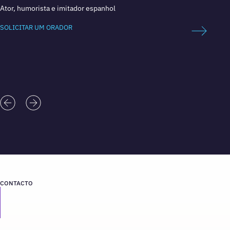
Ator, humorista e imitador espanhol
Comedi
SOLICITAR UM ORADOR
SOLICI
CONTACTO