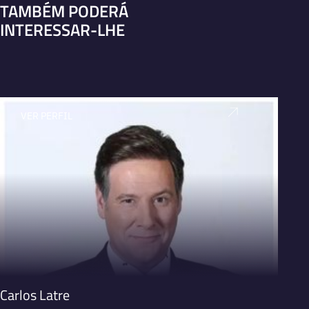
TAMBÉM PODERÁ
INTERESSAR-LHE
VER PERFIL
V
Carlos Latre
Santi