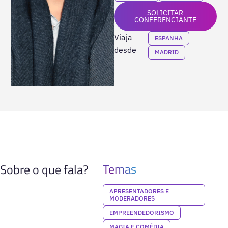
SOLICITAR
CONFERENCIANTE
Viaja
ESPANHA
desde
MADRID
Temas
Sobre o que fala?
APRESENTADORES E
MODERADORES
EMPREENDEDORISMO
MAGIA E COMÉDIA