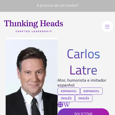
À procura de um orador?
Carlos
Latre
Ator, humorista e imitador
espanhol
ESPANHOL
ESPANHOL
INGLÊS
INGLÊS
SOLICITAR