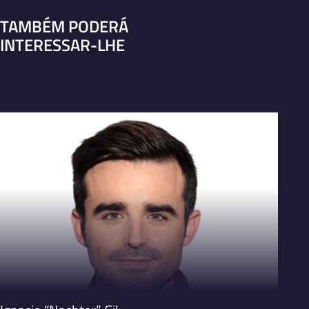
TAMBÉM PODERÁ
INTERESSAR-LHE
VER PERFIL
V