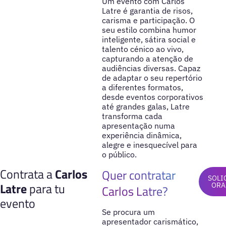
Um evento com Carlos
Latre é garantia de risos,
carisma e participação. O
seu estilo combina humor
inteligente, sátira social e
talento cénico ao vivo,
capturando a atenção de
audiências diversas. Capaz
de adaptar o seu repertório
a diferentes formatos,
desde eventos corporativos
até grandes galas, Latre
transforma cada
apresentação numa
experiência dinâmica,
alegre e inesquecível para
o público.
Contrata a
Carlos
Quer contratar
SOLI
Latre
para tu
ORA
Carlos Latre?
evento
Se procura um
apresentador carismático,