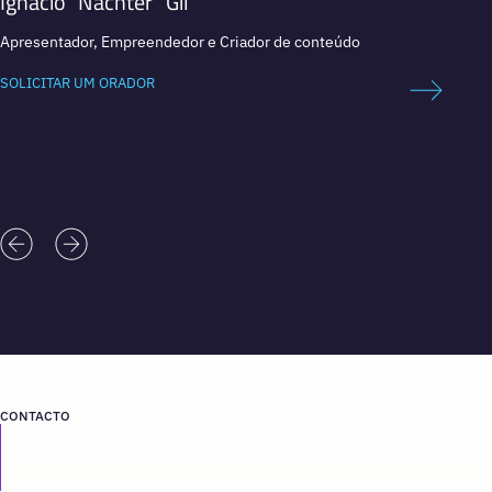
Ignacio “Nachter” Gil
Santi
Apresentador, Empreendedor e Criador de conteúdo
Comedi
SOLICITAR UM ORADOR
SOLICI
CONTACTO