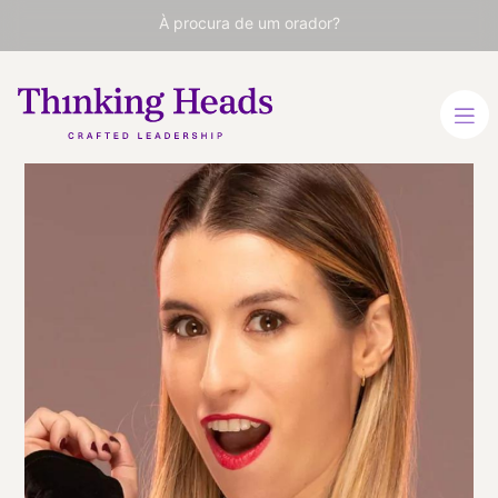
À procura de um orador?
Eva Soriano
Humorista e Apresentadora
ESPANHOL
ESPANHOL
VER PERFIL
Viaja
ESPAÑA
desde
MADRID