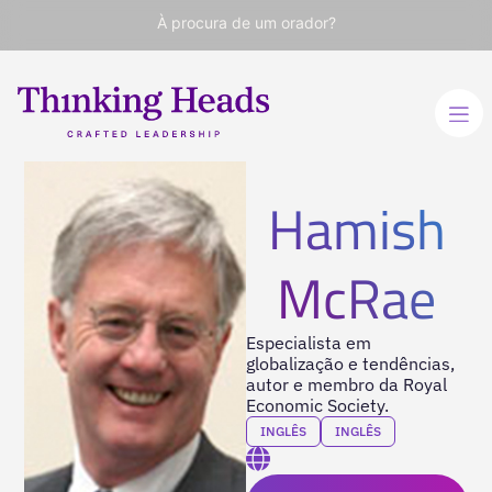
À procura de um orador?
Hamish
McRae
Especialista em
globalização e tendências,
autor e membro da Royal
Economic Society.
INGLÊS
INGLÊS