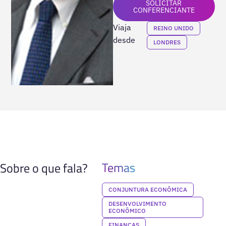
SOLICITAR
CONFERENCIANTE
Viaja
REINO UNIDO
desde
LONDRES
Temas
Sobre o que fala?
CONJUNTURA ECONÔMICA
DESENVOLVIMENTO
ECONÔMICO
FINANÇAS