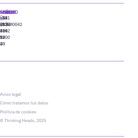
MADRID
MIAMI
SEÚL
LISBOA
+34
+1
+82
‪+351
91
(305)
(10)
213880042
310
424
8942
77
13
6800
40
20
Aviso legal
Cómo tratamos tus datos
Política de cookies
© Thinking Heads, 2025