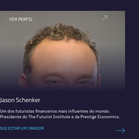
VER PERFIL
V
Jason Schenker
Nick 
Um dos futuristas financeiros mais influentes do mundo.
Especi
Presidente do The Futurist Institute e da Prestige Economics.
Corres
SOLICITAR UM ORADOR
SOLICI