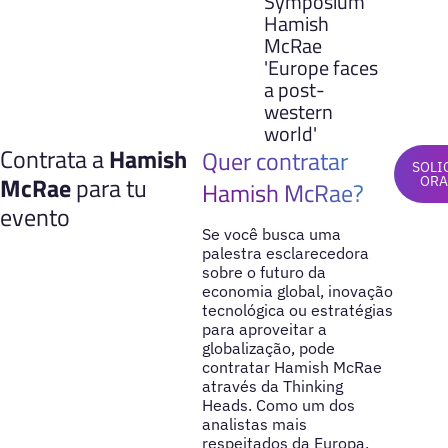
Symposium
Hamish
McRae
'Europe faces
a post-
western
world'
Contrata a
Hamish
Quer contratar
SOLI
McRae
para tu
ORA
Hamish McRae?
evento
Se você busca uma
palestra esclarecedora
sobre o futuro da
economia global, inovação
tecnológica ou estratégias
para aproveitar a
globalização, pode
contratar Hamish McRae
através da Thinking
Heads. Como um dos
analistas mais
respeitados da Europa,