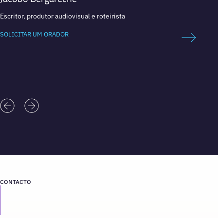
Escritor, produtor audiovisual e roteirista
Escrit
SOLICITAR UM ORADOR
SOLICI
CONTACTO