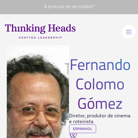
À procura de um orador?
Fernando
Colomo
Gómez
Diretor, produtor de cinema
e roteirista
ESPANHOL