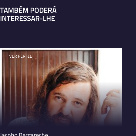
TAMBÉM PODERÁ
INTERESSAR-LHE
VER PERFIL
V
Jacobo Bergareche
Carm