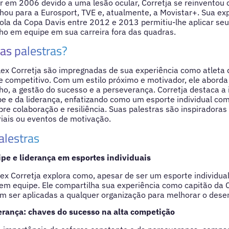
r em 2006 devido a uma lesão ocular, Corretja se reinventou
lhou para a Eurosport, TVE e, atualmente, a Movistar+. Sua ex
ola da Copa Davis entre 2012 e 2013 permitiu-lhe aplicar se
lho em equipe em sua carreira fora das quadras.
as palestras?
lex Corretja são impregnadas de sua experiência como atleta d
e competitivo. Com um estilo próximo e motivador, ele abord
ho, a gestão do sucesso e a perseverança. Corretja destaca a
e e da liderança, enfatizando como um esporte individual com
bre colaboração e resiliência. Suas palestras são inspiradoras 
iais ou eventos de motivação.
alestras
pe e liderança em esportes individuais
lex Corretja explora como, apesar de ser um esporte individual,
 em equipe. Ele compartilha sua experiência como capitão da
m ser aplicadas a qualquer organização para melhorar o dese
erança: chaves do sucesso na alta competição