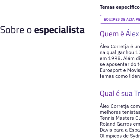
Temas específico
EQUIPES DE ALTA 
Sobre o
especialista
Quem é Álex 
Álex Corretja é u
na qual ganhou 17
em 1998. Além dis
se aposentar do t
Eurosport e Movis
temas como lider
Qual é sua Tr
Álex Corretja co
melhores tenista
Tennis Masters Cu
Roland Garros em 
Davis para a Esp
Olímpicos de Syd