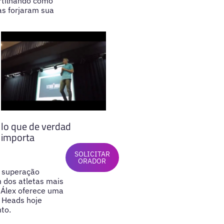
rtilhando como
as forjaram sua
lo que de verdad
importa
SOLICITAR
ORADOR
u superação
 dos atletas mais
 Álex oferece uma
g Heads hoje
to.