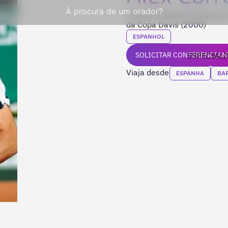
À procura de um orador?
Tenista. Capitão da equip
da Copa Davis (2000)
ESPANHOL
SOLICITAR CONFERENCIAN
ESPECIALI
Viaja desde
ESPANHA
BA