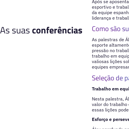
Após se aposenta
esportivo e traba
da equipe espanh
liderança e traba
As suas
conferências
Como são su
As palestras de Á
esporte altament
pressão no trabal
trabalho em equip
valiosas lições so
equipes empresar
Seleção de p
Trabalho em equi
Nesta palestra, Á
valor do trabalho
essas lições pode
Esforço e persev