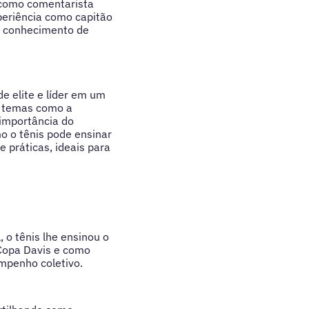
 como comentarista
periência como capitão
u conhecimento de
e elite e líder em um
a temas como a
 importância do
o o tênis pode ensinar
e práticas, ideais para
 o tênis lhe ensinou o
 Copa Davis e como
mpenho coletivo.