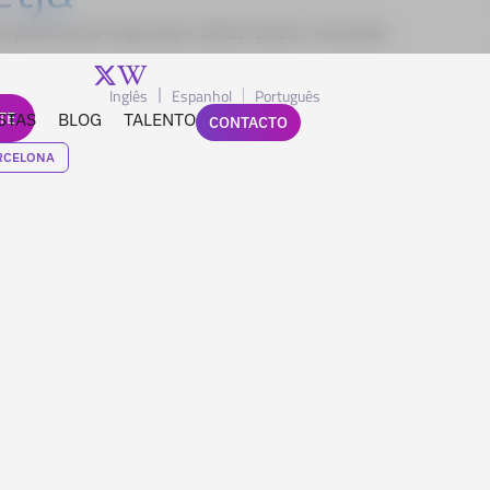
e espanhola da Copa Davis (2012-2013). Vencedor
Inglês
Espanhol
Português
TE
STAS
BLOG
TALENTO
CONTACTO
RCELONA