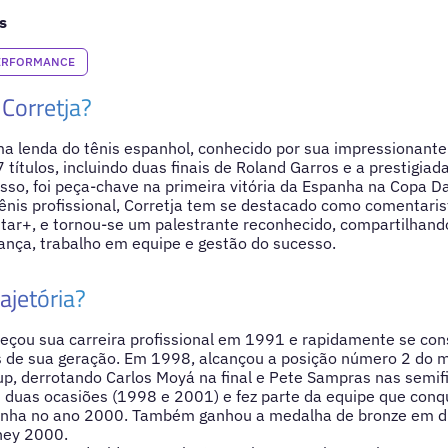
s
PERFORMANCE
Corretja?
ma lenda do tênis espanhol, conhecido por sua impressionante c
 títulos, incluindo duas finais de Roland Garros e a prestigia
so, foi peça-chave na primeira vitória da Espanha na Copa D
ênis profissional, Corretja tem se destacado como comentaris
tar+, e tornou-se um palestrante reconhecido, compartilhand
ança, trabalho em equipe e gestão do sucesso.
ajetória?
meçou sua carreira profissional em 1991 e rapidamente se co
s de sua geração. Em 1998, alcançou a posição número 2 do 
p, derrotando Carlos Moyá na final e Pete Sampras nas semifina
duas ocasiões (1998 e 2001) e fez parte da equipe que conq
anha no ano 2000. Também ganhou a medalha de bronze em d
ney 2000.