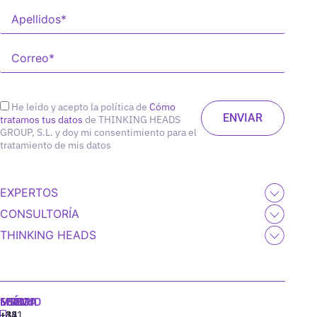
He leído y acepto la política de
Cómo
tratamos tus datos
de THINKING HEADS
GROUP, S.L. y doy mi consentimiento para el
tratamiento de mis datos
EXPERTOS
CONSULTORÍA
THINKING HEADS
MADRID
MIAMI
SEÚL
LISBOA
+34
+1
+82
‪+351