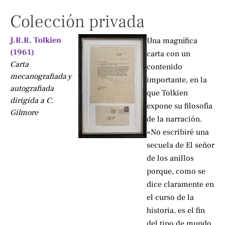
Colección privada
J.R.R. Tolkien
Una magnífica
(1961)
carta con un
Carta
contenido
mecanografiada y
importante, en la
autografiada
que Tolkien
dirigida a C.
expone su filosofía
Gilmore
de la narración.
«No escribiré una
secuela de El señor
de los anillos
porque, como se
dice claramente en
el curso de la
historia, es el fin
del tipo de mundo