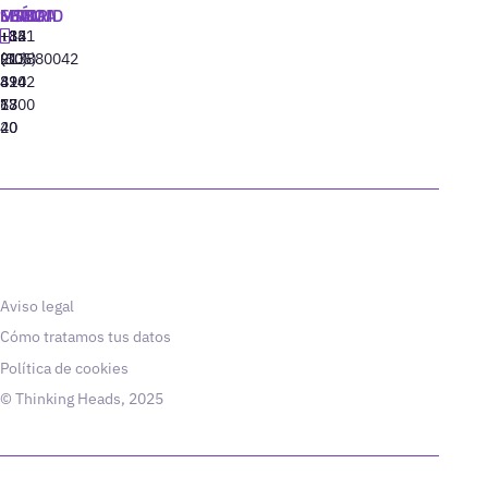
MADRID
MIAMI
SEÚL
LISBOA
+34
+1
+82
‪+351
91
(305)
(10)
213880042
310
424
8942
77
13
6800
40
20
Aviso legal
Cómo tratamos tus datos
Política de cookies
© Thinking Heads, 2025