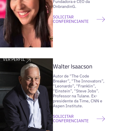
Fundadora e CEO da
OnbrandinG.
SOLICITAR
CONFERENCIANTE
VER PERFIL
Walter Isaacson
Autor de “The Code
Breaker”, “The Innovators”,
“Leonardo”, “Franklin”,
“Einstein”, “Steve Jobs”.
Professor na Tulane. Ex-
presidente da Time, CNN e
Aspen Institute.
SOLICITAR
CONFERENCIANTE