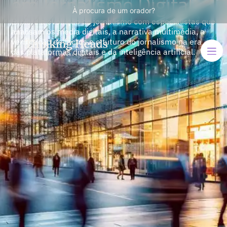
em Jornalismo Digital
À procura de um orador?
Explore a evolução do jornalismo com especialistas que
analisam os media digitais, a narrativa multimédia, a
verificação de factos e o futuro do jornalismo na era
das plataformas digitais e da inteligência artificial.