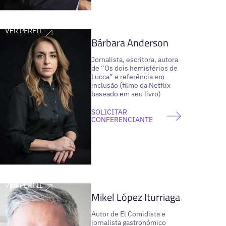
VER PERFIL
Bárbara Anderson
Jornalista, escritora, autora
de “Os dois hemisférios de
Lucca” e referência em
inclusão (filme da Netflix
baseado em seu livro)
SOLICITAR
CONFERENCIANTE
VER PERFIL
Mikel López Iturriaga
Autor de El Comidista e
jornalista gastronómico