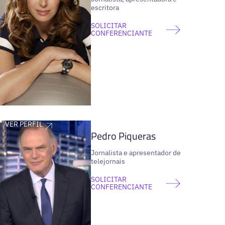
escritora
SOLICITAR
CONFERENCIANTE
VER PERFIL
Pedro Piqueras
Jornalista e apresentador de
telejornais
SOLICITAR
CONFERENCIANTE