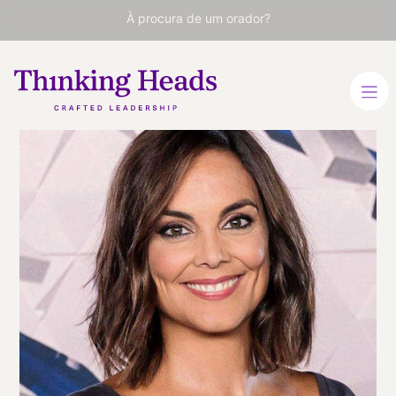
À procura de um orador?
Mónica
Carrillo
Apresentadora e escritora
ESPANHOL
INGLÊS
INGLÊS
VER PERFIL
Viaja
ESPAÑA
desde
MADRID