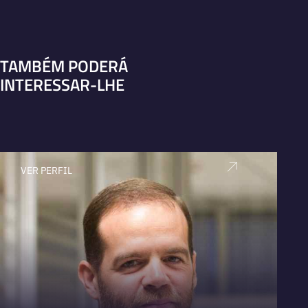
TAMBÉM PODERÁ
INTERESSAR-LHE
VER PERFIL
V