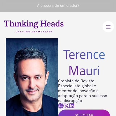
À procura de um orador?
Terence
Mauri
Cronista de Revista.
Especialista global e
mentor de inovação e
adaptação para o sucesso
na disrupção
SOLICITAR