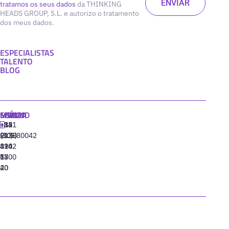
tratamos os seus dados
da THINKING
HEADS GROUP, S.L. e autorizo o tratamento
dos meus dados.
ESPECIALISTAS
TALENTO
BLOG
MADRID
MIAMI
SEÚL
LISBOA
+34
+1
+82
‪+351
91
(305)
(10)
213880042
310
424
8942
77
13
6800
40
20