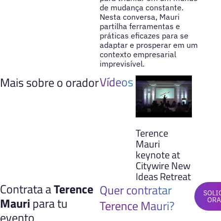
de mudança constante.
Nesta conversa, Mauri
partilha ferramentas e
práticas eficazes para se
adaptar e prosperar em um
contexto empresarial
imprevisível.
Vídeos
Mais sobre o orador
Terence
Mauri
keynote at
Citywire New
Ideas Retreat
Contrata a
Terence
Quer contratar
SOLI
Mauri
para tu
ORA
Terence Mauri?
evento