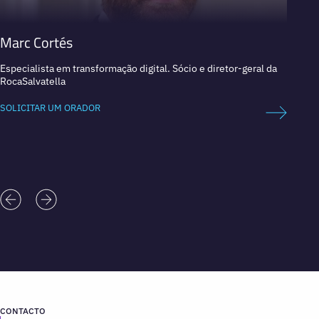
Marc Cortés
Adol
Especialista em transformação digital. Sócio e diretor-geral da
Especi
RocaSalvatella
Adjunt
em tran
SOLICITAR UM ORADOR
SOLICI
CONTACTO