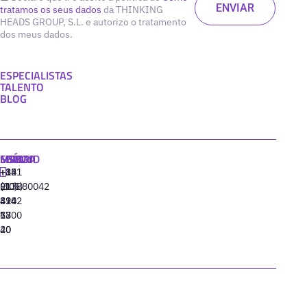
tratamos os seus dados
da THINKING
HEADS GROUP, S.L. e autorizo o tratamento
dos meus dados.
ESPECIALISTAS
TALENTO
BLOG
MADRID
MIAMI
SEÚL
LISBOA
+34
+1
+82
‪+351
91
(305)
(10)
213880042
310
424
8942
77
13
6800
40
20