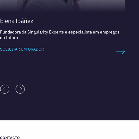
Elena Ibáñez
Pedro
Fundadora da Singularity Experts e especialista em empregos
Decano
do futuro
Catedr
Inovaç
SOLICITAR UM ORADOR
SOLICI
CONTACTO