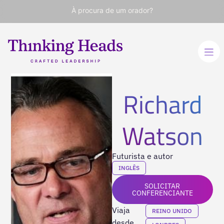
À procura de um orador?
Richard
Watson
Futurista e autor
INGLÊS
SOLICITAR
CONFERENCIANTE
Viaja
REINO UNIDO
desde