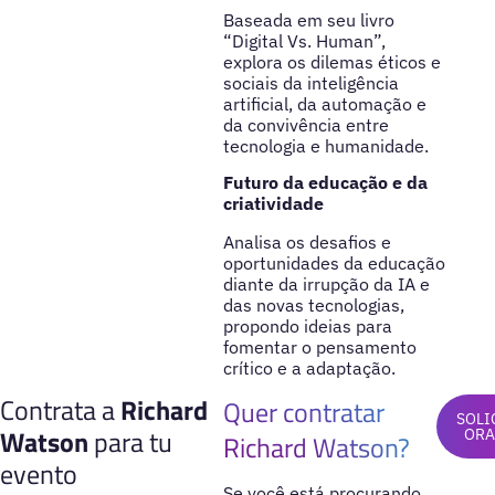
Baseada em seu livro
“Digital Vs. Human”,
explora os dilemas éticos e
sociais da inteligência
artificial, da automação e
da convivência entre
tecnologia e humanidade.
Futuro da educação e da
criatividade
Analisa os desafios e
oportunidades da educação
diante da irrupção da IA e
das novas tecnologias,
propondo ideias para
fomentar o pensamento
crítico e a adaptação.
Contrata a
Richard
Quer contratar
SOLI
Watson
para tu
OR
Richard Watson?
evento
Se você está procurando