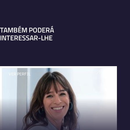
TAMBÉM PODERÁ
INTERESSAR-LHE
VER PERFIL
V