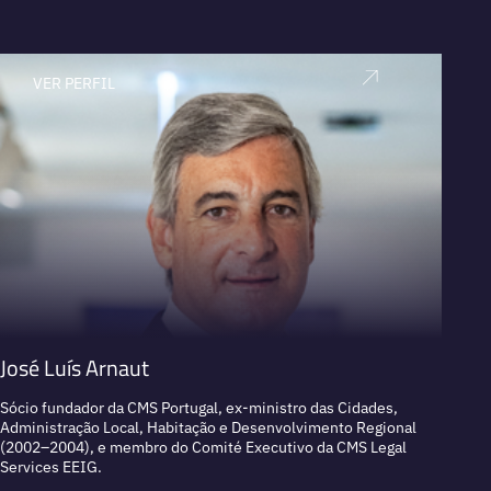
VER PERFIL
V
José Luís Arnaut
Andr
Sócio fundador da CMS Portugal, ex-ministro das Cidades,
Especi
Administração Local, Habitação e Desenvolvimento Regional
(2002–2004), e membro do Comité Executivo da CMS Legal
SOLICI
Services EEIG.