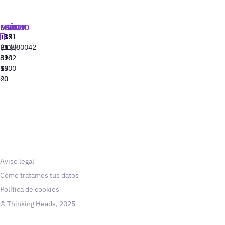
MADRID
MIAMI
SEÚL
LISBOA
+34
+1
+82
‪+351
91
(305)
(10)
213880042
310
424
8942
77
13
6800
40
20
Aviso legal
Cómo tratamos tus datos
Política de cookies
© Thinking Heads, 2025