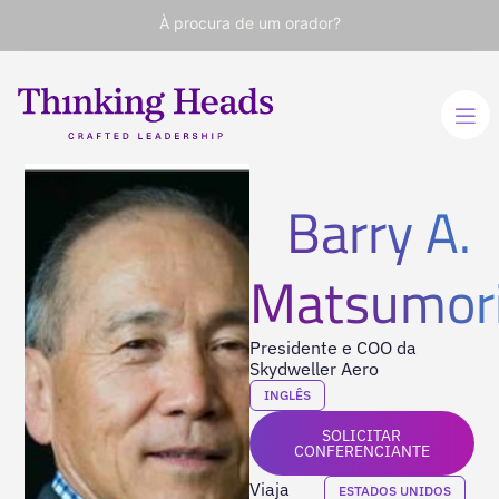
À procura de um orador?
Barry A.
Matsumor
Presidente e COO da
Skydweller Aero
INGLÊS
SOLICITAR
CONFERENCIANTE
Viaja
ESTADOS UNIDOS