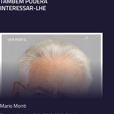
TAMBÉM PODERÁ
INTERESSAR-LHE
VER PERFIL
V
Mario Monti
José