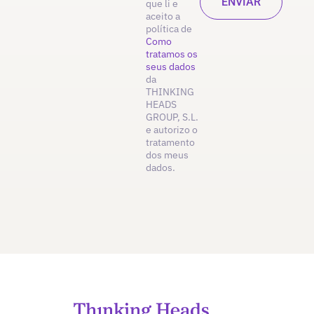
que li e
aceito a
política de
Como
tratamos os
seus dados
da
THINKING
HEADS
GROUP, S.L.
e autorizo o
tratamento
dos meus
dados.