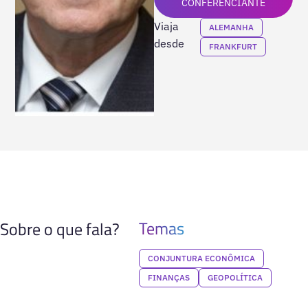
CONFERENCIANTE
Viaja
ALEMANHA
desde
FRANKFURT
Temas
Sobre o que fala?
CONJUNTURA ECONÔMICA
FINANÇAS
GEOPOLÍTICA