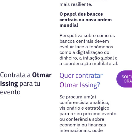
mais resiliente.
O papel dos bancos
centrais na nova ordem
mundial
Perspetiva sobre como os
bancos centrais devem
evoluir face a fenómenos
como a digitalização do
dinheiro, a inflação global e
a coordenação multilateral.
Contrata a
Otmar
Quer contratar
SOLI
Issing
para tu
OR
Otmar Issing?
evento
Se procura um(a)
conferencista analítico,
visionário e estratégico
para o seu próximo evento
ou conferência sobre
economia ou finanças
internacionais, pode