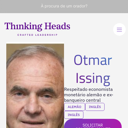
À procura de um orador?
Otmar
Issing
Respeitado economista
monetário alemão e ex-
banqueiro central
ALEMÃO
INGLÊS
INGLÊS
SOLICITAR