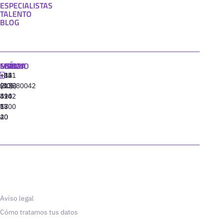
ESPECIALISTAS
TALENTO
BLOG
MADRID
MIAMI
SEÚL
LISBOA
+34
+1
+82
‪+351
91
(305)
(10)
213880042
310
424
8942
77
13
6800
40
20
Aviso legal
Cómo tratamos tus datos