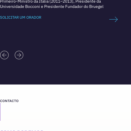
Primeiro-Ministro da Itália (2011–2013), Presidente da
Presid
Universidade Bocconi e Presidente Fundador do Bruegel
Docent
(2009-
SOLICITAR UM ORADOR
SOLICI
CONTACTO