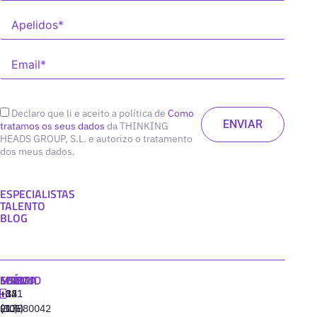
Declaro que li e aceito a política de
Como
tratamos os seus dados
da THINKING
HEADS GROUP, S.L. e autorizo o tratamento
dos meus dados.
ESPECIALISTAS
TALENTO
BLOG
MADRID
MIAMI
SEÚL
LISBOA
+34
+1
+82
‪+351
91
(305)
(10)
213880042