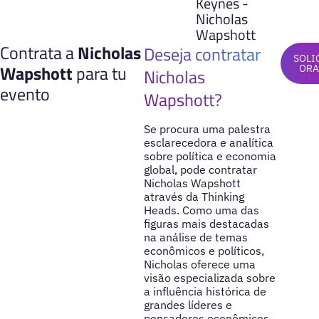
Keynes -
Nicholas
Wapshott
Contrata a
Nicholas
Deseja contratar
SOLI
Wapshott
para tu
ORA
Nicholas
evento
Wapshott?
Se procura uma palestra
esclarecedora e analítica
sobre política e economia
global, pode contratar
Nicholas Wapshott
através da Thinking
Heads. Como uma das
figuras mais destacadas
na análise de temas
econômicos e políticos,
Nicholas oferece uma
visão especializada sobre
a influência histórica de
grandes líderes e
pensadores econômicos