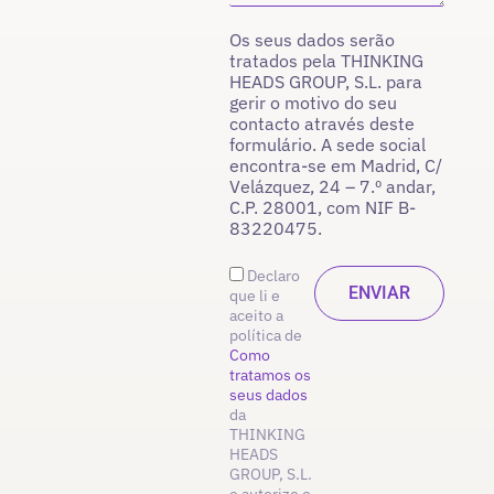
Os seus dados serão
tratados pela THINKING
HEADS GROUP, S.L. para
gerir o motivo do seu
contacto através deste
formulário. A sede social
encontra-se em Madrid, C/
Velázquez, 24 – 7.º andar,
C.P. 28001, com NIF B-
83220475.
Declaro
que li e
aceito a
política de
Como
tratamos os
seus dados
da
THINKING
HEADS
GROUP, S.L.
e autorizo o