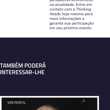
na atualidade. Entre em
contato com a Thinking
Heads hoje mesmo para
mais informações e
garanta sua participação
em seu próximo evento.
TAMBÉM PODERÁ
INTERESSAR-LHE
VER PERFIL
V