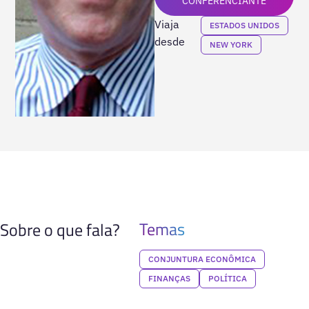
CONFERENCIANTE
Viaja
ESTADOS UNIDOS
desde
NEW YORK
Temas
Sobre o que fala?
CONJUNTURA ECONÔMICA
FINANÇAS
POLÍTICA