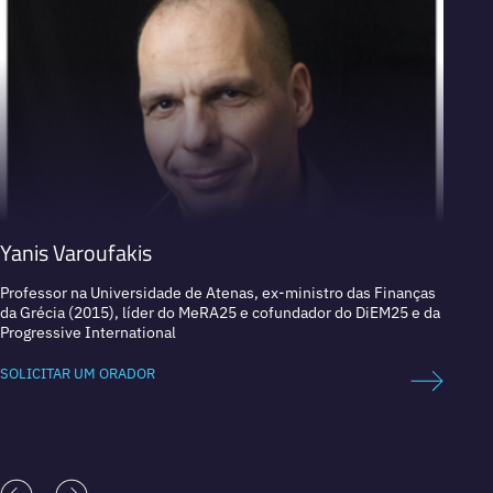
Yanis Varoufakis
Alber
Professor na Universidade de Atenas, ex-ministro das Finanças
Econom
da Grécia (2015), líder do MeRA25 e cofundador do DiEM25 e da
da CNN
Progressive International
SOLICI
SOLICITAR UM ORADOR