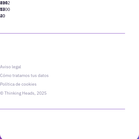
310
424
8942
77
13
6800
40
20
Aviso legal
Cómo tratamos tus datos
Política de cookies
© Thinking Heads, 2025