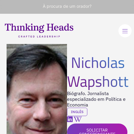
À procura de um orador?
Nicholas
Wapshott
Biógrafo. Jornalista
especializado em Política e
Economia
INGLÊS
SOLICITAR