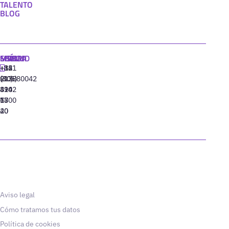
TALENTO
BLOG
MADRID
MIAMI
SEÚL
LISBOA
+34
+1
+82
‪+351
91
(305)
(10)
213880042
310
424
8942
77
13
6800
40
20
Aviso legal
Cómo tratamos tus datos
Política de cookies