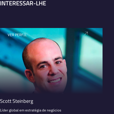
INTERESSAR-LHE
VER PERFIL
V
Scott Steinberg
Faris
Líder global em estratégia de negócios
Princip