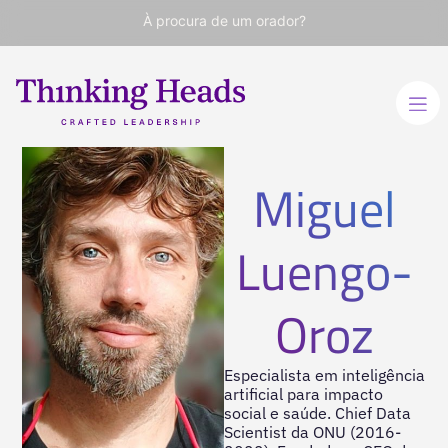
À procura de um orador?
Miguel
Luengo-
Oroz
Especialista em inteligência
artificial para impacto
social e saúde. Chief Data
Scientist da ONU (2016-