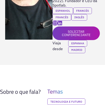
2022). Fundador e CEO da
Spotlab.
ESPANHOL
FRANCÉS
FRANCÊS
INGLÊS
SOLICITAR
CONFERENCIANTE
Viaja
ESPANHA
desde
MADRID
Temas
Sobre o que fala?
TECNOLOGIA E FUTURO