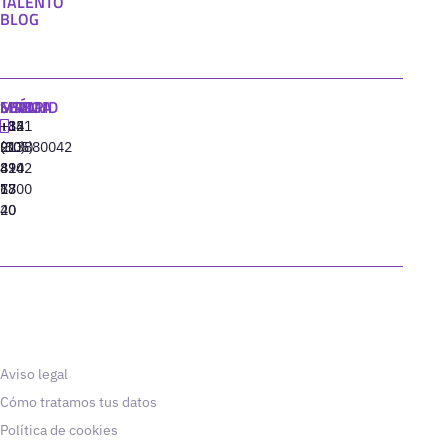
TALENTO
BLOG
MADRID
MIAMI
SEÚL
LISBOA
+34
+1
+82
‪+351
91
(305)
(10)
213880042
310
424
8942
77
13
6800
40
20
Aviso legal
Cómo tratamos tus datos
Política de cookies