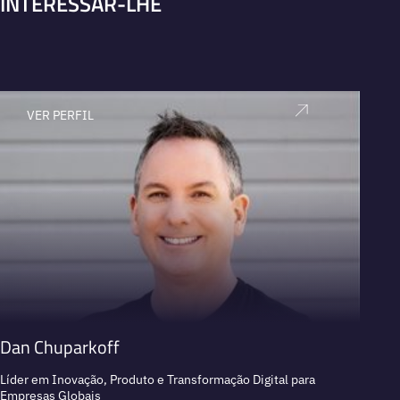
INTERESSAR-LHE
VER PERFIL
V
Dan Chuparkoff
Lass
Líder em Inovação, Produto e Transformação Digital para
Especia
Empresas Globais
ChatGP