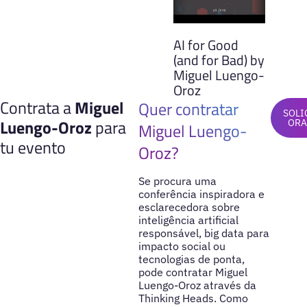
AI for Good
(and for Bad) by
Miguel Luengo-
Oroz
Contrata a
Miguel
Quer contratar
SOLI
Luengo-Oroz
para
OR
Miguel Luengo-
tu evento
Oroz?
Se procura uma
conferência inspiradora e
esclarecedora sobre
inteligência artificial
responsável, big data para
impacto social ou
tecnologias de ponta,
pode contratar Miguel
Luengo-Oroz através da
Thinking Heads. Como