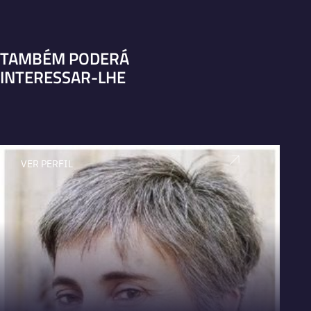
TAMBÉM PODERÁ
INTERESSAR-LHE
VER PERFIL
V