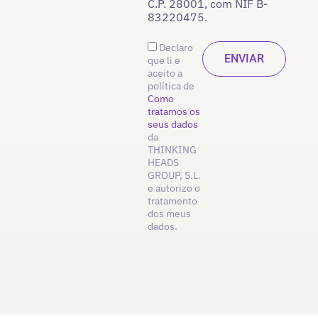
C.P. 28001, com NIF B-
83220475.
Declaro
que li e
aceito a
política de
Como
tratamos os
seus dados
da
THINKING
HEADS
GROUP, S.L.
e autorizo o
tratamento
dos meus
dados.