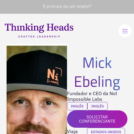
À procura de um orador?
Mick
Ebeling
Fundador e CEO da Not
Impossible Labs
INGLÊS
INGLÊS
SOLICITAR
CONFERENCIANTE
Viaja
ESTADOS UNIDOS