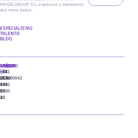
HEADS GROUP, S.L. e autorizo o tratamento
dos meus dados.
ESPECIALISTAS
TALENTO
BLOG
MADRID
MIAMI
SEÚL
LISBOA
+34
+1
+82
‪+351
91
(305)
(10)
213880042
310
424
8942
77
13
6800
40
20