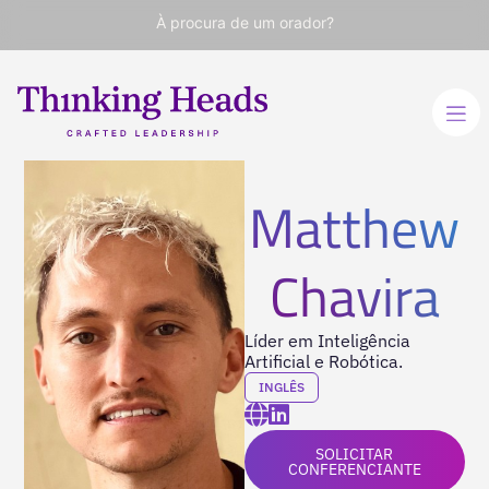
À procura de um orador?
Matthew
Chavira
Líder em Inteligência
Artificial e Robótica.
INGLÊS
SOLICITAR
CONFERENCIANTE