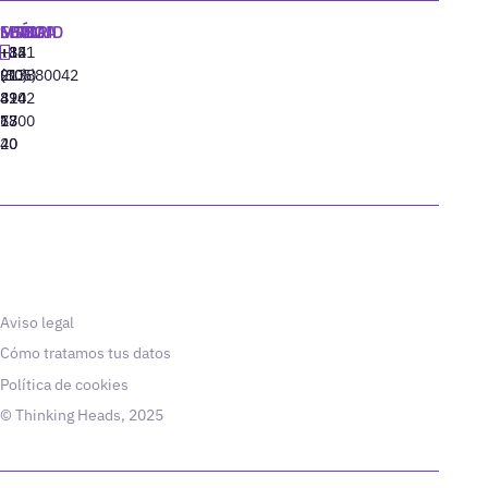
MADRID
MIAMI
SEÚL
LISBOA
+34
+1
+82
‪+351
91
(305)
(10)
213880042
310
424
8942
77
13
6800
40
20
Aviso legal
Cómo tratamos tus datos
Política de cookies
© Thinking Heads, 2025