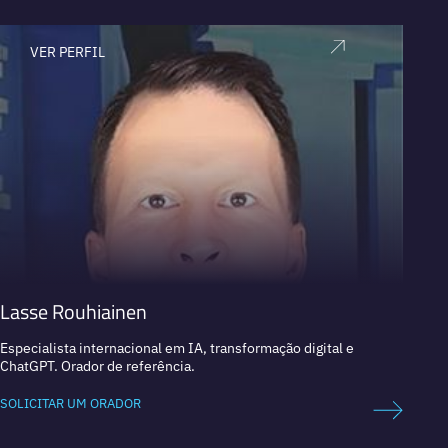
VER PERFIL
V
Lasse Rouhiainen
Dan 
Especialista internacional em IA, transformação digital e
Líder 
ChatGPT. Orador de referência.
Empres
SOLICITAR UM ORADOR
SOLICI