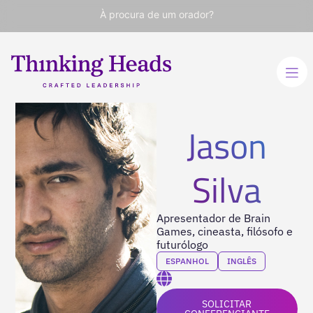
À procura de um orador?
Jason
Silva
Apresentador de Brain
Games, cineasta, filósofo e
futurólogo
ESPANHOL
INGLÊS
SOLICITAR