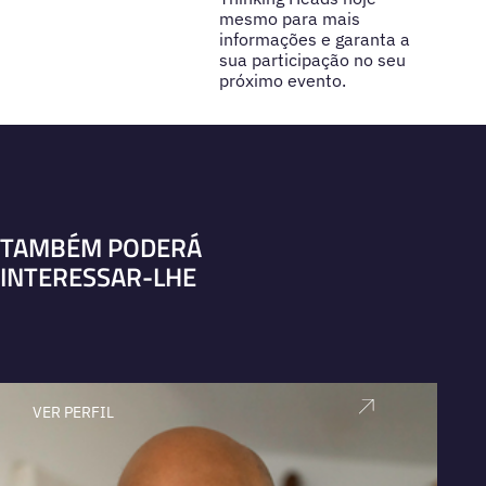
mesmo para mais
informações e garanta a
sua participação no seu
próximo evento.
TAMBÉM PODERÁ
INTERESSAR-LHE
VER PERFIL
V