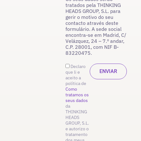
tratados pela THINKING
HEADS GROUP, S.L. para
gerir o motivo do seu
contacto através deste
formulário. A sede social
encontra-se em Madrid, C/
Velázquez, 24 – 7.º andar,
C.P. 28001, com NIF B-
83220475.
Declaro
que li e
aceito a
política de
Como
tratamos os
seus dados
da
THINKING
HEADS
GROUP, S.L.
e autorizo o
tratamento
dos meus