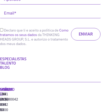
Declaro que li e aceito a política de
Como
tratamos os seus dados
da THINKING
HEADS GROUP, S.L. e autorizo o tratamento
dos meus dados.
ESPECIALISTAS
TALENTO
BLOG
MADRID
MIAMI
SEÚL
LISBOA
+34
+1
+82
‪+351
91
(305)
(10)
213880042
310
424
8942
77
13
6800