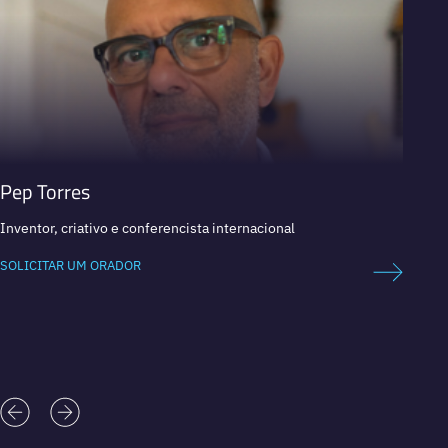
Pep Torres
Mori
Inventor, criativo e conferencista internacional
CEO da
estrat
SOLICITAR UM ORADOR
SOLICI