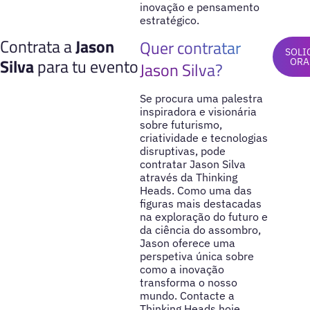
inovação e pensamento
estratégico.
Contrata a
Jason
Quer contratar
SOLI
Silva
para tu evento
ORA
Jason Silva?
Se procura uma palestra
inspiradora e visionária
sobre futurismo,
criatividade e tecnologias
disruptivas, pode
contratar Jason Silva
através da Thinking
Heads. Como uma das
figuras mais destacadas
na exploração do futuro e
da ciência do assombro,
Jason oferece uma
perspetiva única sobre
como a inovação
transforma o nosso
mundo. Contacte a
Thinking Heads hoje