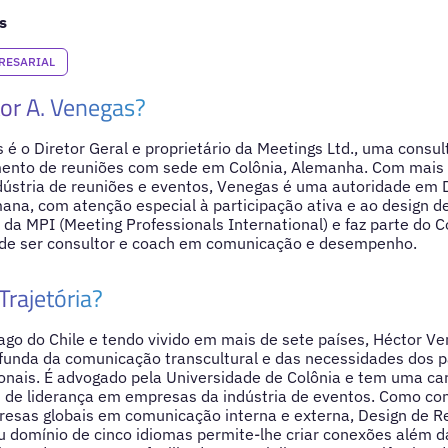
s
RESARIAL
or A. Venegas?
 é o Diretor Geral e proprietário da Meetings Ltd., uma consu
mento de reuniões com sede em Colônia, Alemanha. Com mais
dústria de reuniões e eventos, Venegas é uma autoridade em 
a, com atenção especial à participação ativa e ao design de
 da MPI (Meeting Professionals International) e faz parte do 
 de ser consultor e coach em comunicação e desempenho.
Trajetória?
go do Chile e tendo vivido em mais de sete países, Héctor V
unda da comunicação transcultural e das necessidades dos p
onais. É advogado pela Universidade de Colônia e tem uma ca
 de liderança em empresas da indústria de eventos. Como con
esas globais em comunicação interna e externa, Design de R
u domínio de cinco idiomas permite-lhe criar conexões além da