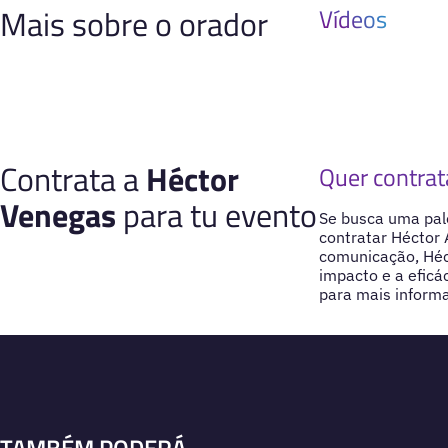
Mais sobre o orador
Vídeos
Contrata a
Héctor
Quer contrat
Venegas
para tu evento
Se busca uma pale
contratar Héctor 
comunicação, Héc
impacto e a efic
para mais informa
TAMBÉM PODERÁ