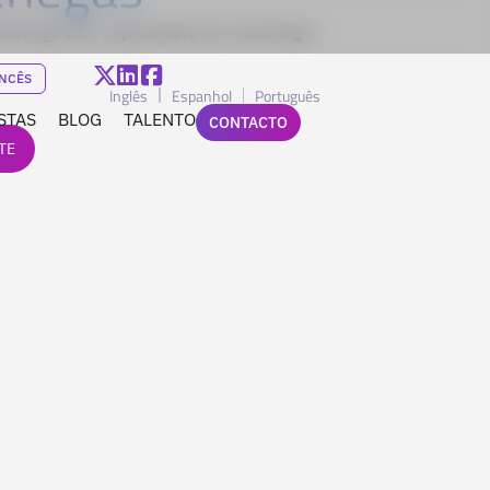
eetings Ltd., especialista em coaching e
NCÊS
Inglês
Espanhol
Português
STAS
BLOG
TALENTO
CONTACTO
TE