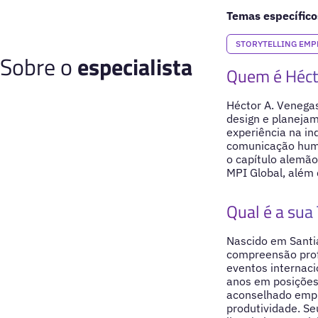
Temas específico
STORYTELLING EMP
Sobre o
especialista
Quem é Héct
Héctor A. Venegas
design e planeja
experiência na in
comunicação human
o capítulo alemão
MPI Global, além
Qual é a sua 
Nascido em Santia
compreensão prof
eventos internaci
anos em posições
aconselhado empr
produtividade. Se