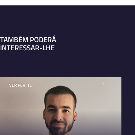
TAMBÉM PODERÁ
INTERESSAR-LHE
VER PERFIL
V