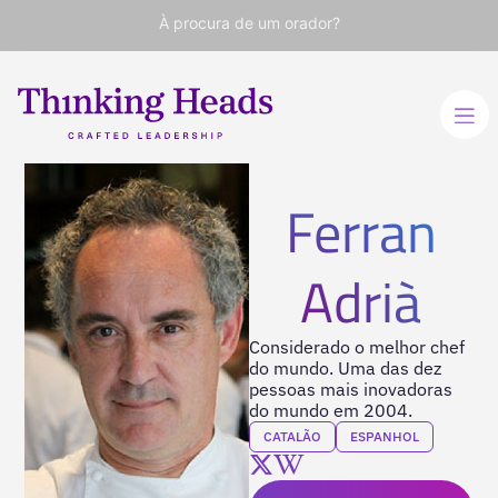
À procura de um orador?
Ferran
Adrià
Considerado o melhor chef
do mundo. Uma das dez
pessoas mais inovadoras
do mundo em 2004.
CATALÃO
ESPANHOL