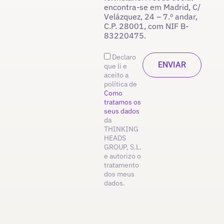
encontra-se em Madrid, C/
Velázquez, 24 – 7.º andar,
C.P. 28001, com NIF B-
83220475.
Declaro
que li e
aceito a
política de
Como
tratamos os
seus dados
da
THINKING
HEADS
GROUP, S.L.
e autorizo o
tratamento
dos meus
dados.