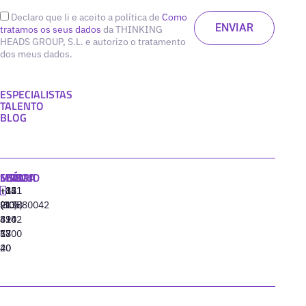
Declaro que li e aceito a política de
Como
tratamos os seus dados
da THINKING
HEADS GROUP, S.L. e autorizo o tratamento
dos meus dados.
ESPECIALISTAS
TALENTO
BLOG
MADRID
MIAMI
SEÚL
LISBOA
+34
+1
+82
‪+351
91
(305)
(10)
213880042
310
424
8942
77
13
6800
40
20