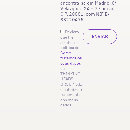
encontra-se em Madrid, C/
Velázquez, 24 – 7.º andar,
C.P. 28001, com NIF B-
83220475.
Declaro
que li e
aceito a
política de
Como
tratamos os
seus dados
da
THINKING
HEADS
GROUP, S.L.
e autorizo o
tratamento
dos meus
dados.