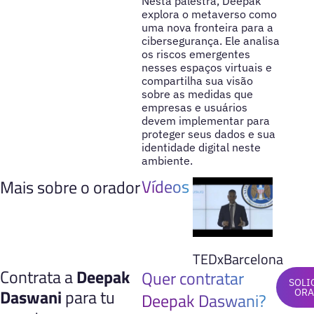
Nesta palestra, Deepak
explora o metaverso como
uma nova fronteira para a
cibersegurança. Ele analisa
os riscos emergentes
nesses espaços virtuais e
compartilha sua visão
sobre as medidas que
empresas e usuários
devem implementar para
proteger seus dados e sua
identidade digital neste
ambiente.
Vídeos
Mais sobre o orador
TEDxBarcelona
Contrata a
Deepak
Quer contratar
SOLI
Daswani
para tu
ORA
Deepak Daswani?