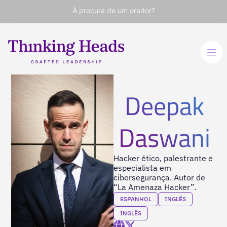
À procura de um orador?
Deepak
Daswani
Hacker ético, palestrante e
especialista em
cibersegurança. Autor de
“La Amenaza Hacker”.
ESPANHOL
INGLÊS
INGLÊS