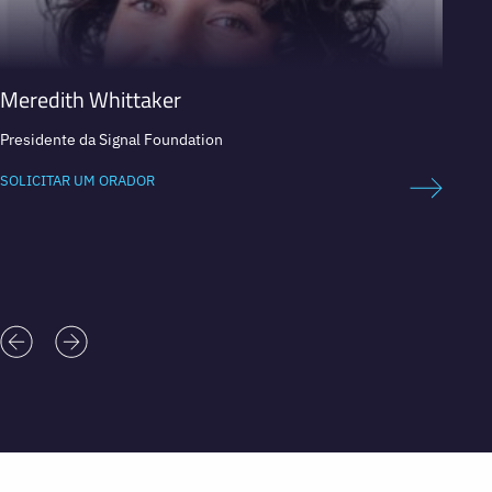
Meredith Whittaker
Selva
Presidente da Signal Foundation
Perita 
ciberi
SOLICITAR UM ORADOR
SOLICI