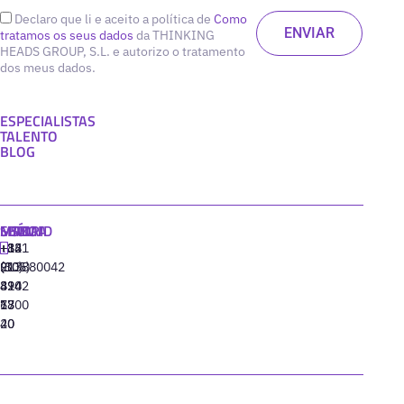
Declaro que li e aceito a política de
Como
tratamos os seus dados
da THINKING
HEADS GROUP, S.L. e autorizo o tratamento
dos meus dados.
ESPECIALISTAS
TALENTO
BLOG
MADRID
MIAMI
SEÚL
LISBOA
+34
+1
+82
‪+351
91
(305)
(10)
213880042
310
424
8942
77
13
6800
40
20