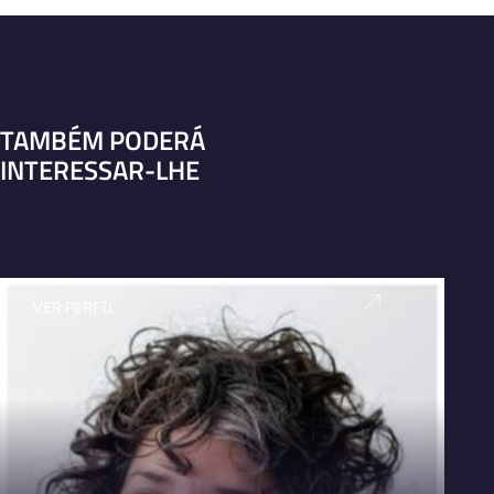
TAMBÉM PODERÁ
INTERESSAR-LHE
VER PERFIL
V