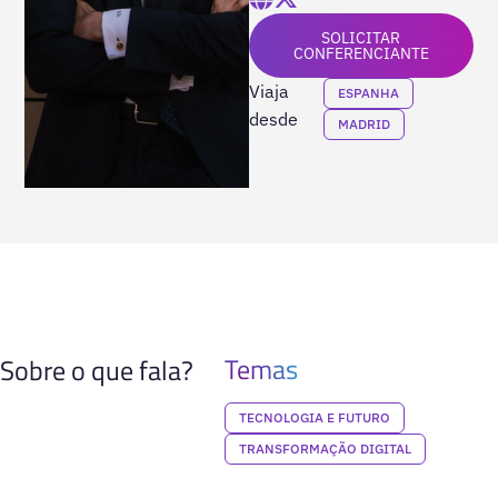
SOLICITAR
CONFERENCIANTE
Viaja
ESPANHA
desde
MADRID
Temas
Sobre o que fala?
TECNOLOGIA E FUTURO
TRANSFORMAÇÃO DIGITAL