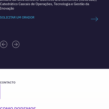
Catedrático Cascais de Operações, Tecnologia e Gestão da
KOI, e
Inovação
SOLICI
SOLICITAR UM ORADOR
CONTACTO
COMO PODEMOS