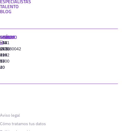
ESPECIALISTAS
TALENTO
BLOG
MADRID
MIAMI
SEÚL
LISBOA
+34
+1
+82
‪+351
91
(305)
(10)
213880042
310
424
8942
77
13
6800
40
20
Aviso legal
Cómo tratamos tus datos