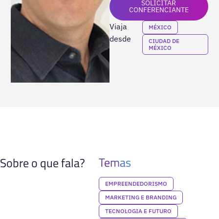
SOLICITAR
CONFERENCIANTE
Viaja
MÉXICO
desde
CIUDAD DE
MÉXICO
Temas
Sobre o que fala?
EMPREENDEDORISMO
MARKETING E BRANDING
TECNOLOGIA E FUTURO