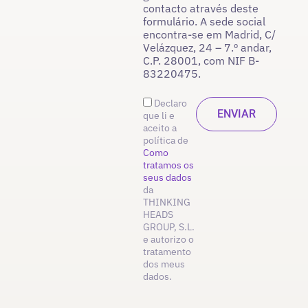
contacto através deste
formulário. A sede social
encontra-se em Madrid, C/
Velázquez, 24 – 7.º andar,
C.P. 28001, com NIF B-
83220475.
Declaro
que li e
aceito a
política de
Como
tratamos os
seus dados
da
THINKING
HEADS
GROUP, S.L.
e autorizo o
tratamento
dos meus
dados.