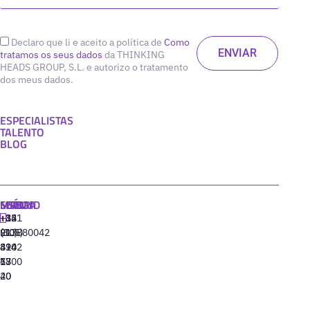
Declaro que li e aceito a política de
Como
tratamos os seus dados
da THINKING
HEADS GROUP, S.L. e autorizo o tratamento
dos meus dados.
ESPECIALISTAS
TALENTO
BLOG
MADRID
MIAMI
SEÚL
LISBOA
+34
+1
+82
‪+351
91
(305)
(10)
213880042
310
424
8942
77
13
6800
40
20