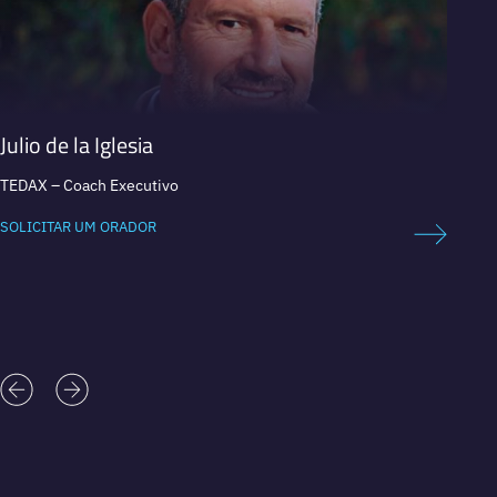
Julio de la Iglesia
Betti
TEDAX – Coach Executivo
Coach 
motiva
SOLICITAR UM ORADOR
SOLICI