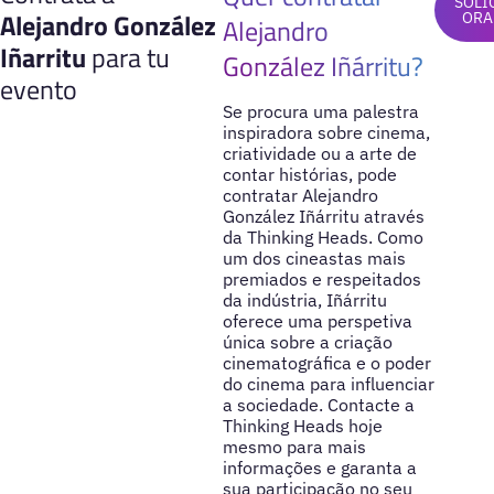
SOLI
Alejandro González
ORA
Alejandro
Iñarritu
para tu
González Iñárritu?
evento
Se procura uma palestra
inspiradora sobre cinema,
criatividade ou a arte de
contar histórias, pode
contratar Alejandro
González Iñárritu através
da Thinking Heads. Como
um dos cineastas mais
premiados e respeitados
da indústria, Iñárritu
oferece uma perspetiva
única sobre a criação
cinematográfica e o poder
do cinema para influenciar
a sociedade. Contacte a
Thinking Heads hoje
mesmo para mais
informações e garanta a
sua participação no seu