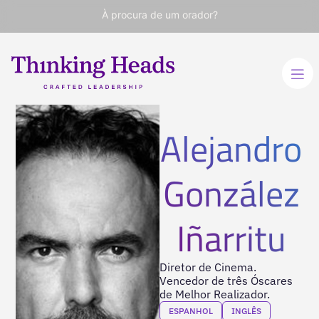
À procura de um orador?
Alejandro
González
Iñarritu
Diretor de Cinema.
Vencedor de três Óscares
de Melhor Realizador.
ESPANHOL
INGLÊS