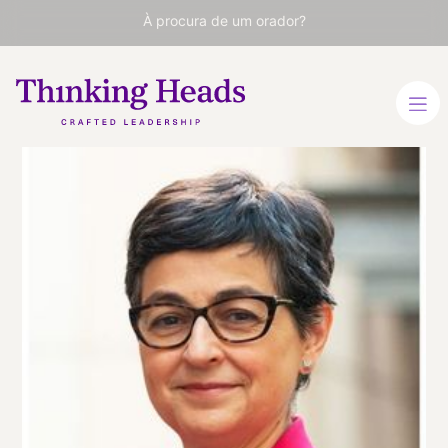
À procura de um orador?
Arancha
González
Laya
Decana da Paris School of
International Affairs
(Sciences Po). Ministra dos
Negócios Estrangeiros de
Espanha (2020-2021).
ESPANHOL
INGLÊS