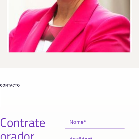
VER PERFIL
Viaja
FRANCIA
desde
PARÍS
CONTACTO
Contrate
orador