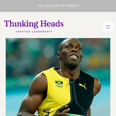
À procura de um orador?
Usain Bolt
Atleta lendário. Corredor
mais rápido da história
INGLÊS
VER PERFIL
Viaja
JAMAICA
desde
KINGSTON