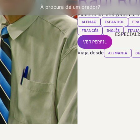
À procura de um orador?
Pioneiro da inteligência artif
ALEMÃO
ESPANHOL
FRA
FRANCÉS
INGLÊS
ITALI
ESPECIALI
VER PERFIL
Viaja desde
ALEMANIA
BE