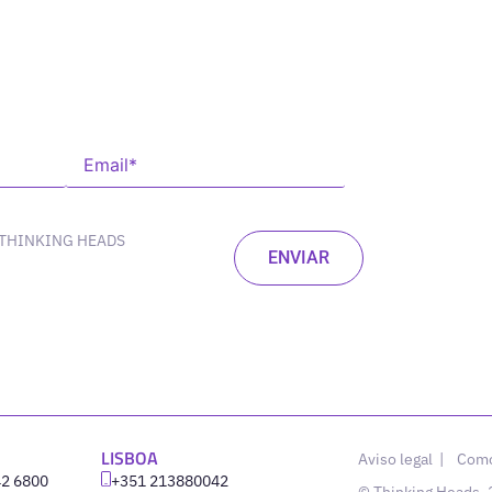
 THINKING HEADS
LISBOA
Aviso legal
|
Como
42 6800
‪+351 213880042