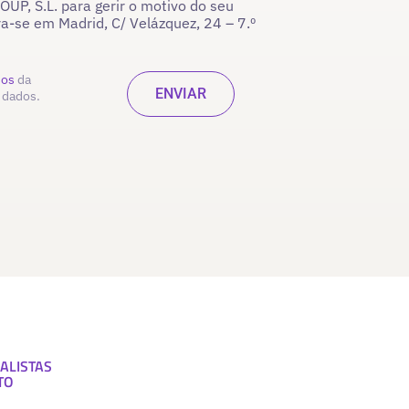
P, S.L. para gerir o motivo do seu
ra-se em Madrid, C/ Velázquez, 24 – 7.º
dos
da
 dados.
ALISTAS
TO