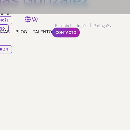
icial
NCÊS
Espanhol
Inglês
Português
ANO
STAS
BLOG
TALENTO
CONTACTO
RLIN