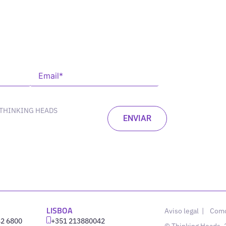
 THINKING HEADS
LISBOA
Aviso legal
|
Como
42 6800
‪+351 213880042