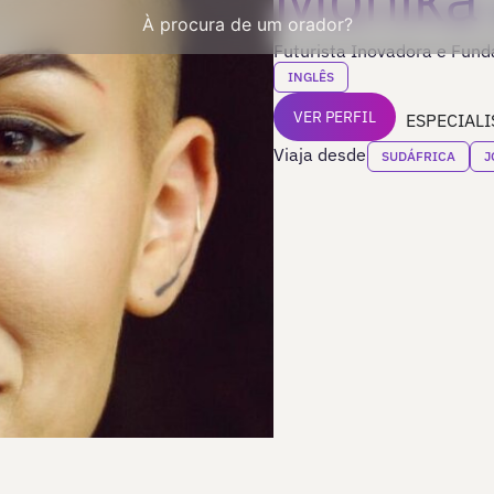
À procura de um orador?
Futurista Inovadora e Fund
INGLÊS
VER PERFIL
ESPECIALI
Viaja desde
SUDÁFRICA
J