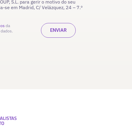
P, S.L. para gerir o motivo do seu
ra-se em Madrid, C/ Velázquez, 24 – 7.º
dos
da
 dados.
ALISTAS
TO