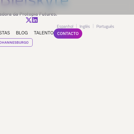
adora da Protopia Futures.
Espanhol
Inglês
Português
STAS
BLOG
TALENTO
CONTACTO
OHANNESBURGO