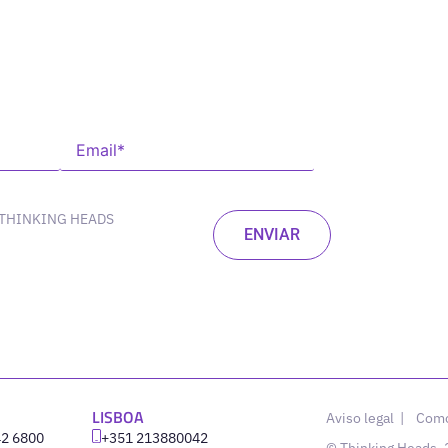
 THINKING HEADS
LISBOA
Aviso legal
|
Como
42 6800
‪+351 213880042