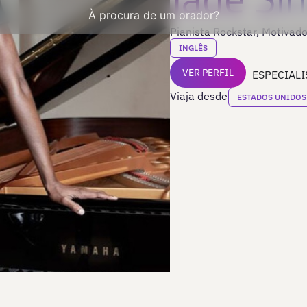
À procura de um orador?
Pianista Rockstar, Motivado
INGLÊS
VER PERFIL
ESPECIALI
Viaja desde
ESTADOS UNIDOS