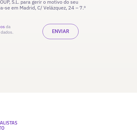
P, S.L. para gerir o motivo do seu
ra-se em Madrid, C/ Velázquez, 24 – 7.º
dos
da
 dados.
ALISTAS
TO