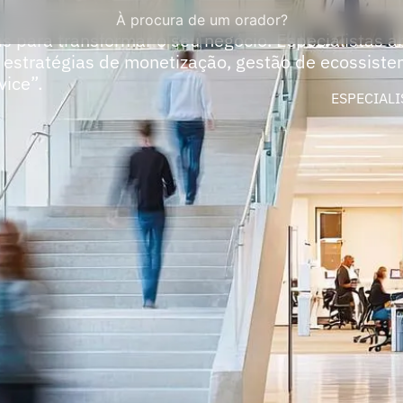
À procura de um orador?
ais para transformar o seu negócio. Especialistas 
 estratégias de monetização, gestão de ecossiste
vice”.
ESPECIALI