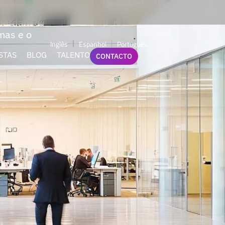
abordam o
mas e o
Inglês
Espanhol
Português
STAS
BLOG
TALENTO
CONTACTO