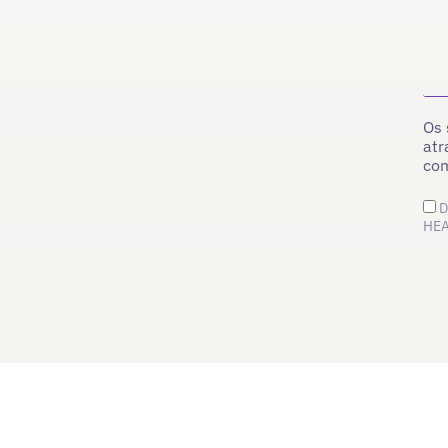
Os 
atr
co
D
HEA