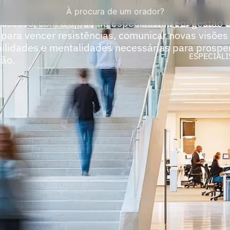
À procura de um orador?
 sucesso, com a ajuda de especialistas em gestão 
para vencer resistências, comunicar novas visõe
abilidades e mentalidades necessárias para prosp
ESPECIALI
ção.