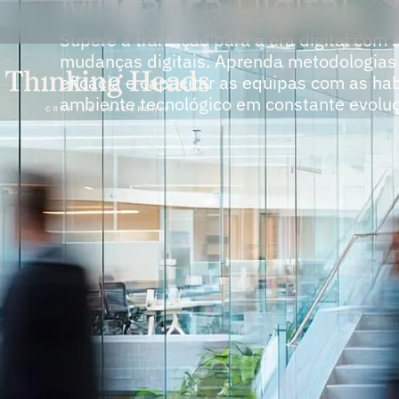
Mudança Digital
Supere a transição para a era digital com
mudanças digitais. Aprenda metodologias 
eficácia e capacitar as equipas com as h
ambiente tecnológico em constante evolu