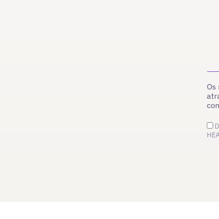
Os 
atr
co
D
HEA