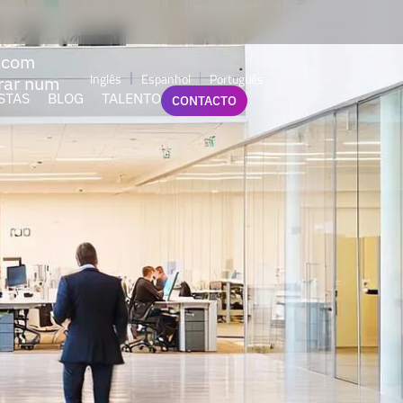
de
s com
Inglês
Espanhol
Português
erar num
STAS
BLOG
TALENTO
CONTACTO