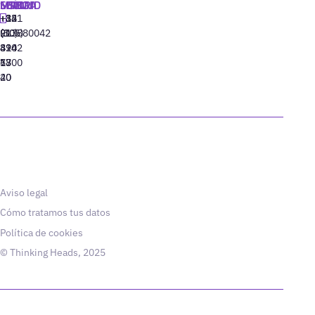
MADRID
MIAMI
SEÚL
LISBOA
+34
+1
+82
‪+351
91
(305)
(10)
213880042
310
424
8942
77
13
6800
40
20
Aviso legal
Cómo tratamos tus datos
Política de cookies
© Thinking Heads, 2025