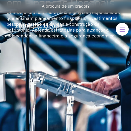
em Finanças Pessoais
À procura de um orador?
Otimize o seu bem-estar financeiro com especialistas
que ensinam planeamento financeiro, investimentos
pessoais, gestão de dívidas e construção de
património. Aprenda estratégias para alcançar a
independência financeira e a segurança económica.