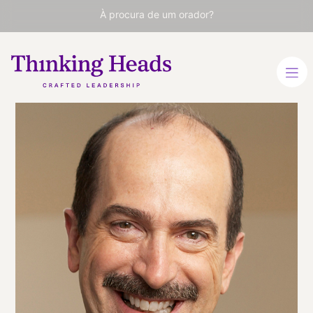
À procura de um orador?
Tom Kelley
Diretor Geral da IDEO,
especialista em Inovação e
Criatividade
INGLÊS
INGLÊS
VER PERFIL
Viaja
ESTADOS UNIDOS
desde
CALIFORNIA