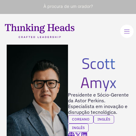
À procura de um orador?
Scott
Amyx
Presidente e Sócio-Gerente
da Astor Perkins.
Especialista em inovação e
disrupção tecnológica.
COREANO
INGLÊS
INGLÊS