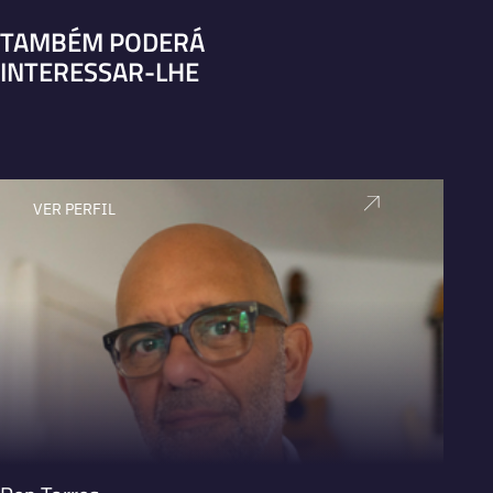
TAMBÉM PODERÁ
INTERESSAR-LHE
VER PERFIL
V