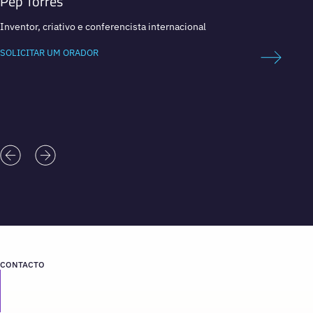
Pep Torres
Will.
Inventor, criativo e conferencista internacional
Músico
SOLICITAR UM ORADOR
SOLICI
CONTACTO