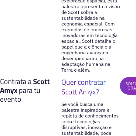
exploração espacial, esta
palestra apresenta a visão
de Scott sobre a
sustentabilidade na
economia espacial. Com
exemplos de empresas
inovadoras em tecnologia
espacial, Scott detalha o
papel que a ciência e a
engenharia avançada
desempenharão na
adaptação humana na
Terra e além.
Contrata a
Scott
Quer contratar
SOLI
Amyx
para tu
OR
Scott Amyx?
evento
Se você busca uma
palestra inspiradora e
repleta de conhecimentos
sobre tecnologias
disruptivas, inovação e
sustentabilidade, pode