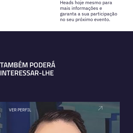
Heads hoje mesmo para
mais informações e
garanta a sua participação
no seu próximo evento.
TAMBÉM PODERÁ
INTERESSAR-LHE
VER PERFIL
V