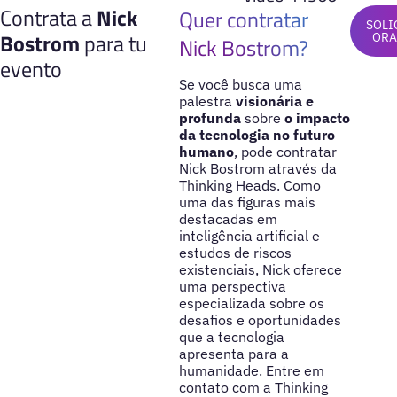
Contrata a
Nick
Quer contratar
SOLI
Bostrom
para tu
OR
Nick Bostrom?
evento
Se você busca uma
palestra
visionária e
profunda
sobre
o impacto
da tecnologia no futuro
humano
, pode contratar
Nick Bostrom através da
Thinking Heads. Como
uma das figuras mais
destacadas em
inteligência artificial e
estudos de riscos
existenciais, Nick oferece
uma perspectiva
especializada sobre os
desafios e oportunidades
que a tecnologia
apresenta para a
humanidade. Entre em
contato com a Thinking