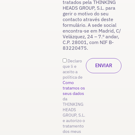
tratados pela THINKING
HEADS GROUP, S.L. para
gerir o motivo do seu
contacto através deste
formulário. A sede social
encontra-se em Madrid, C/
Velázquez, 24 – 7.º andar,
C.P. 28001, com NIF B-
83220475.
Declaro
que li e
aceito a
política de
Como
tratamos os
seus dados
da
THINKING
HEADS
GROUP, S.L.
e autorizo o
tratamento
dos meus