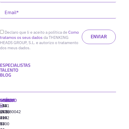
Declaro que li e aceito a política de
Como
tratamos os seus dados
da THINKING
HEADS GROUP, S.L. e autorizo o tratamento
dos meus dados.
ESPECIALISTAS
TALENTO
BLOG
MADRID
MIAMI
SEÚL
LISBOA
+34
+1
+82
‪+351
91
(305)
(10)
213880042
310
424
8942
77
13
6800